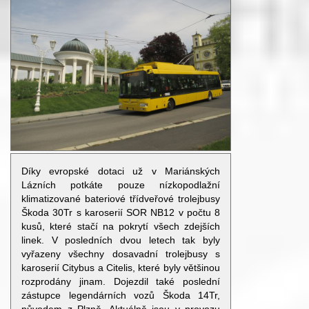
Díky evropské dotaci už v Mariánských
Lázních potkáte pouze nízkopodlažní
klimatizované bateriové třídveřové trolejbusy
Škoda 30Tr s karoserií SOR NB12 v počtu 8
kusů, které stačí na pokrytí všech zdejších
linek. V posledních dvou letech tak byly
vyřazeny všechny dosavadní trolejbusy s
karoserií Citybus a Citelis, které byly většinou
rozprodány jinam. Dojezdil také poslední
zástupce legendárních vozů Škoda 14Tr,