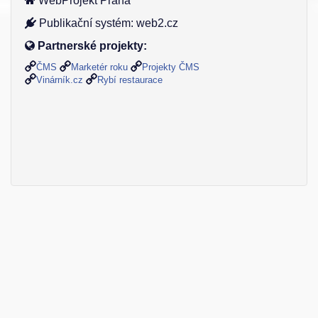
WebProjekt Praha
Publikační systém: web2.cz
Partnerské projekty:
ČMS
Marketér roku
Projekty ČMS
Vinárník.cz
Rybí restaurace