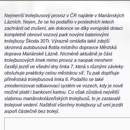
Nejmenší trolejbusový provoz v ČR najdete v Mariánských
Lázních. Nejen, že se ho podařilo v posledních letech
zachránit od zrušení, ale dokonce se díky evropské dotaci
kompletně obnovil vozový park novými bateriovými
trolejbusy Škoda 30Tr. Výrazně omládla také zdejší
skromná autobusová flotila místního dopravce Městská
doprava Mariánské Lázně. Nicméně aktuálně je část
trolejbusových linek mimo provoz a naopak mnohem
častěji jezdí ve všední dny linka 7, která s různými závleky
obsluhuje prakticky celou městskou síť. Tu pak doplňuje
příměstská trolejbusová linka 6. Podařilo se také
zmodernizovat odbavovací systém ve vozech, kdy je nově
možné platit i bankovní kartou. Co však zůstává největší
slabinou mariánskolázeňských trolejbusů, to je zastaralé
trolejové vedení. Naštěstí všechny trolejbusy už umí jezdit
aspoň částečně bez trolejí.