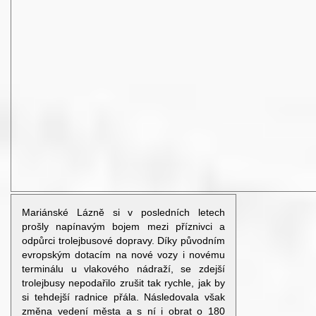
Mariánské Lázně si v posledních letech
prošly napínavým bojem mezi příznivci a
odpůrci trolejbusové dopravy. Díky původním
evropským dotacím na nové vozy i novému
terminálu u vlakového nádraží, se zdejší
trolejbusy nepodařilo zrušit tak rychle, jak by
si tehdejší radnice přála. Následovala však
změna vedení města a s ní i obrat o 180