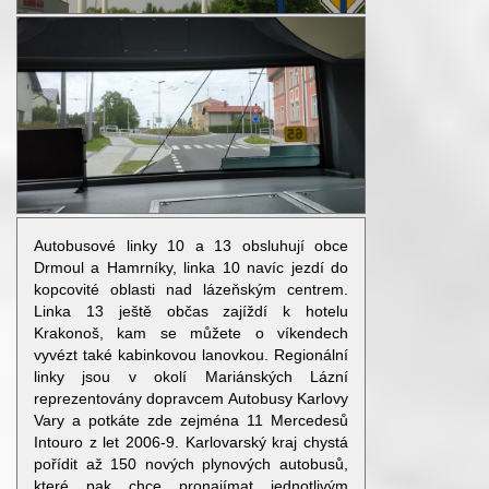
Autobusové linky 10 a 13 obsluhují obce
Drmoul a Hamrníky, linka 10 navíc jezdí do
kopcovité oblasti nad lázeňským centrem.
Linka 13 ještě občas zajíždí k hotelu
Krakonoš, kam se můžete o víkendech
vyvézt také kabinkovou lanovkou. Regionální
linky jsou v okolí Mariánských Lázní
reprezentovány dopravcem Autobusy Karlovy
Vary a potkáte zde zejména 11 Mercedesů
Intouro z let 2006-9. Karlovarský kraj chystá
pořídit až 150 nových plynových autobusů,
které pak chce pronajímat jednotlivým