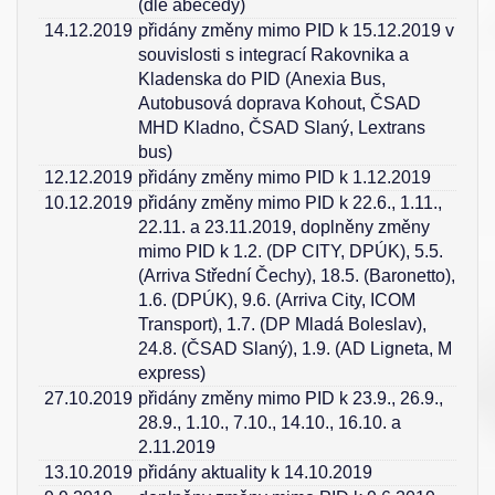
(dle abecedy)
14.12.2019
přidány změny mimo PID k 15.12.2019 v
souvislosti s integrací Rakovnika a
Kladenska do PID (Anexia Bus,
Autobusová doprava Kohout, ČSAD
MHD Kladno, ČSAD Slaný, Lextrans
bus)
12.12.2019
přidány změny mimo PID k 1.12.2019
10.12.2019
přidány změny mimo PID k 22.6., 1.11.,
22.11. a 23.11.2019, doplněny změny
mimo PID k 1.2. (DP CITY, DPÚK), 5.5.
(Arriva Střední Čechy), 18.5. (Baronetto),
1.6. (DPÚK), 9.6. (Arriva City, ICOM
Transport), 1.7. (DP Mladá Boleslav),
24.8. (ČSAD Slaný), 1.9. (AD Ligneta, M
express)
27.10.2019
přidány změny mimo PID k 23.9., 26.9.,
28.9., 1.10., 7.10., 14.10., 16.10. a
2.11.2019
13.10.2019
přidány aktuality k 14.10.2019