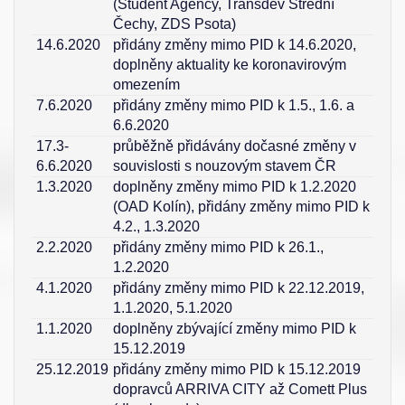
(Student Agency, Transdev Střední
Čechy, ZDS Psota)
14.6.2020
přidány změny mimo PID k 14.6.2020,
doplněny aktuality ke koronavirovým
omezením
7.6.2020
přidány změny mimo PID k 1.5., 1.6. a
6.6.2020
17.3-
průběžně přidávány dočasné změny v
6.6.2020
souvislosti s nouzovým stavem ČR
1.3.2020
doplněny změny mimo PID k 1.2.2020
(OAD Kolín), přidány změny mimo PID k
4.2., 1.3.2020
2.2.2020
přidány změny mimo PID k 26.1.,
1.2.2020
4.1.2020
přidány změny mimo PID k 22.12.2019,
1.1.2020, 5.1.2020
1.1.2020
doplněny zbývající změny mimo PID k
15.12.2019
25.12.2019
přidány změny mimo PID k 15.12.2019
dopravců ARRIVA CITY až Comett Plus