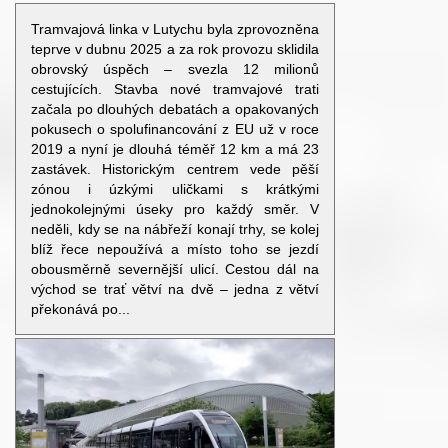
Tramvajová linka v Lutychu byla zprovozněna
teprve v dubnu 2025 a za rok provozu sklidila
obrovský úspěch – svezla 12 milionů
cestujících. Stavba nové tramvajové trati
začala po dlouhých debatách a opakovaných
pokusech o spolufinancování z EU už v roce
2019 a nyní je dlouhá téměř 12 km a má 23
zastávek. Historickým centrem vede pěší
zónou i úzkými uličkami s krátkými
jednokolejnými úseky pro každý směr. V
neděli, kdy se na nábřeží konají trhy, se kolej
blíž řece nepoužívá a místo toho se jezdí
obousměrně severnější ulicí. Cestou dál na
východ se trať větví na dvě – jedna z větví
překonává po...