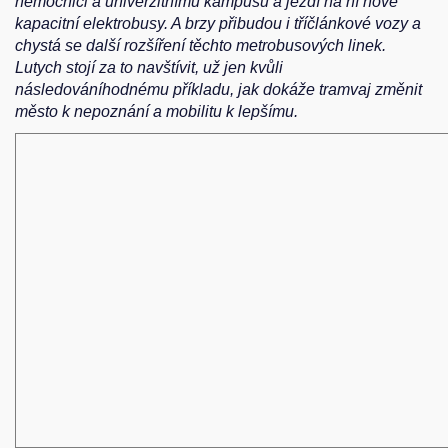
nemocnici a univerzitnímu kampusu a jezdí na ní nové
kapacitní elektrobusy. A brzy přibudou i tříčlánkové vozy a
chystá se další rozšíření těchto metrobusových linek.
Lutych stojí za to navštívit, už jen kvůli
následováníhodnému příkladu, jak dokáže tramvaj změnit
město k nepoznání a mobilitu k lepšímu.