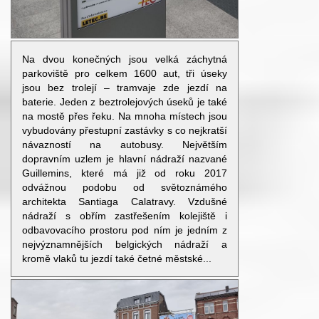
Na dvou konečných jsou velká záchytná
parkoviště pro celkem 1600 aut, tři úseky
jsou bez trolejí – tramvaje zde jezdí na
baterie. Jeden z beztrolejových úseků je také
na mostě přes řeku. Na mnoha místech jsou
vybudovány přestupní zastávky s co nejkratší
návazností na autobusy. Největším
dopravním uzlem je hlavní nádraží nazvané
Guillemins, které má již od roku 2017
odvážnou podobu od světoznámého
architekta Santiaga Calatravy. Vzdušné
nádraží s obřím zastřešením kolejiště i
odbavovacího prostoru pod ním je jedním z
nejvýznamnějších belgických nádraží a
kromě vlaků tu jezdí také četné městské...