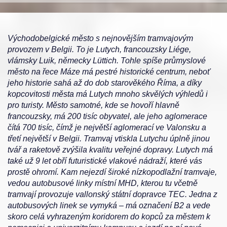
Východobelgické město s nejnovějším tramvajovým
provozem v Belgii. To je Lutych, francouzsky Liége,
vlámsky Luik, německy Lüttich. Tohle spíše průmyslové
město na řece Máze má pestré historické centrum, neboť
jeho historie sahá až do dob starověkého Říma, a díky
kopcovitosti města má Lutych mnoho skvělých výhledů i
pro turisty. Město samotné, kde se hovoří hlavně
francouzsky, má 200 tisíc obyvatel, ale jeho aglomerace
čítá 700 tisíc, čímž je největší aglomerací ve Valonsku a
třetí největší v Belgii. Tramvaj vtiskla Lutychu úplně jinou
tvář a raketově zvýšila kvalitu veřejné dopravy. Lutych má
také už 9 let obří futuristické vlakové nádraží, které vás
prostě ohromí. Kam nejezdí široké nízkopodlažní tramvaje,
vedou autobusové linky místní MHD, kterou tu včetně
tramvají provozuje vallonský státní dopravce TEC. Jedna z
autobusových linek se vymyká – má označení B2 a vede
skoro celá vyhrazeným koridorem do kopců za městem k