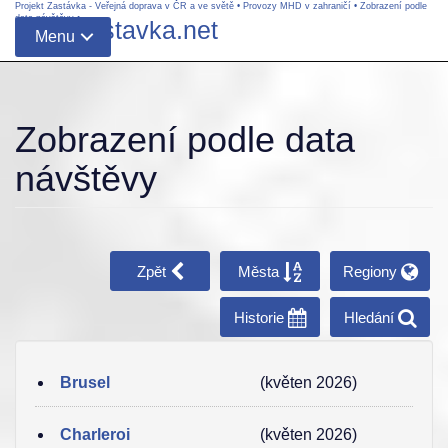
Projekt Zastávka - Veřejná doprava v ČR a ve světě
•
Provozy MHD v zahraničí
•
Zobrazení podle
data návštěvy
•
www.zastavka.net
Menu
Zobrazení podle data
návštěvy
Zpět
Města
Regiony
Historie
Hledání
Brusel
(květen 2026)
Charleroi
(květen 2026)