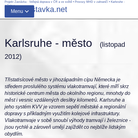
Projekt Zastávka - Veřejná doprava v ČR a ve světě
•
Provozy MHD v zahraničí
•
Karlsruhe -
město
•
www.zastavka.net
Menu
Karlsruhe - město
(listopad
2012)
Třistatisícové město v jihozápadním cípu Německa je
středem proslulého systému vlakotramvají, které míří skrz
historické centrum města do okolního regionu, mnohdy do
měst i vesnic vzdálených desítky kilometrů. Karlsruhe a
jeho systém KVV je vzorem sepětí městské a regionální
dopravy s příkladným využitím kolejové infrastruktury.
Vlakotramvaje v sobě snoubí výhody tramvají i železnice -
jsou rychlé a zároveň umějí zajíždět co nejblíže lidským
obydlím.