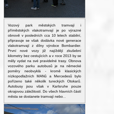
Vozový park městských tramvají i
příměstských vlakotramvají je po výrazné
obnově v posledních cca 10 letech stabilní,
připravuje se však dodávka nové generace
vlakotramvají z dílny výrobce Bombardier.
První nové vozy již najíždějí zkušební
kilometry bez cestujících a v roce 2013 by se
měly vydat na své pravidelné trasy. Obnova
vozového parku autobusů je na německé
poměry neobvyklá - kromě klasických
nízkopodlažních MANů a Mercedesů bylo
pořízeno také několik tureckých Otokarů.
Autobusy jsou však v Karlsruhe pouze
okrajovou záležitostí. Do všech hlavních částí
města se dostanete tramvají nebo...