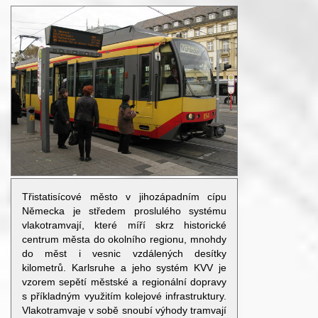
Třistatisícové město v jihozápadním cípu
Německa je středem proslulého systému
vlakotramvají, které míří skrz historické
centrum města do okolního regionu, mnohdy
do měst i vesnic vzdálených desítky
kilometrů. Karlsruhe a jeho systém KVV je
vzorem sepětí městské a regionální dopravy
s příkladným využitím kolejové infrastruktury.
Vlakotramvaje v sobě snoubí výhody tramvají