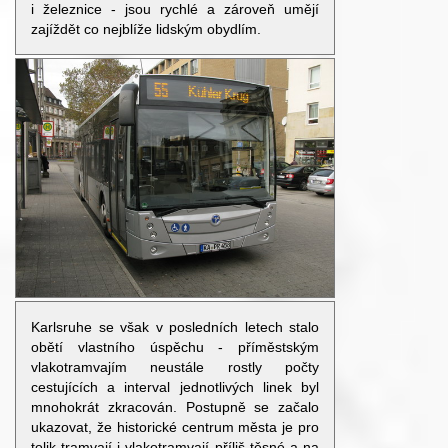
i železnice - jsou rychlé a zároveň umějí
zajíždět co nejblíže lidským obydlím.
Karlsruhe se však v posledních letech stalo
obětí vlastního úspěchu - příměstským
vlakotramvajím neustále rostly počty
cestujících a interval jednotlivých linek byl
mnohokrát zkracován. Postupně se začalo
ukazovat, že historické centrum města je pro
tolik tramvají i vlakotramvají příliš těsné a na