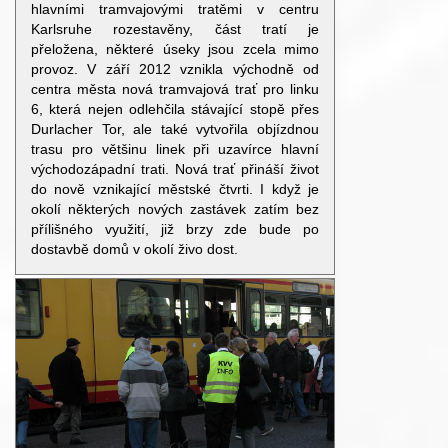
hlavními tramvajovými tratěmi v centru
Karlsruhe rozestavěny, část tratí je
přeložena, některé úseky jsou zcela mimo
provoz. V září 2012 vznikla východně od
centra města nová tramvajová trať pro linku
6, která nejen odlehčila stávající stopě přes
Durlacher Tor, ale také vytvořila objízdnou
trasu pro většinu linek při uzavírce hlavní
východozápadní trati. Nová trať přináší život
do nově vznikající městské čtvrti. I když je
okolí některých nových zastávek zatím bez
přílišného využití, již brzy zde bude po
dostavbě domů v okolí živo dost.