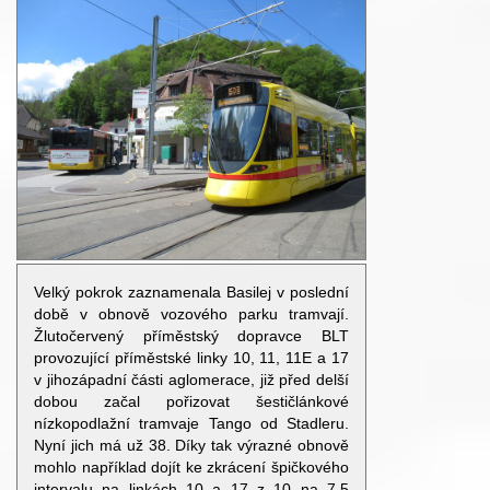
Velký pokrok zaznamenala Basilej v poslední
době v obnově vozového parku tramvají.
Žlutočervený příměstský dopravce BLT
provozující příměstské linky 10, 11, 11E a 17
v jihozápadní části aglomerace, již před delší
dobou začal pořizovat šestičlánkové
nízkopodlažní tramvaje Tango od Stadleru.
Nyní jich má už 38. Díky tak výrazné obnově
mohlo například dojít ke zkrácení špičkového
intervalu na linkách 10 a 17 z 10 na 7,5