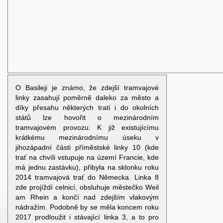
O Basileji je známo, že zdejší tramvajové
linky zasahují poměrně daleko za město a
díky přesahu některých tratí i do okolních
států lze hovořit o mezinárodním
tramvajovém provozu. K již existujícímu
krátkému mezinárodnímu úseku v
jihozápadní části příměstské linky 10 (kde
trať na chvíli vstupuje na území Francie, kde
má jednu zastávku), přibyla na sklonku roku
2014 tramvajová trať do Německa. Linka 8
zde projíždí celnicí, obsluhuje městečko Weil
am Rhein a končí nad zdejším vlakovým
nádražím. Podobně by se měla koncem roku
2017 prodloužit i stávající linka 3, a to pro