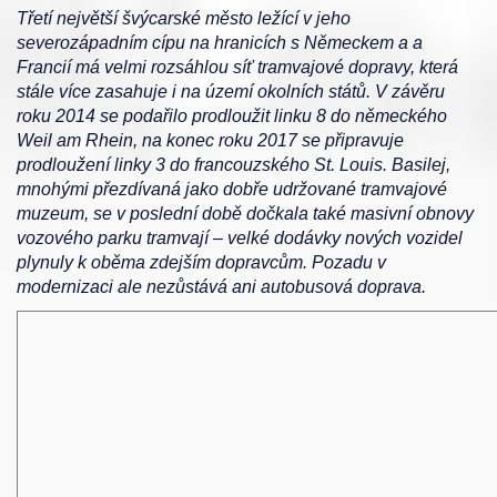
Třetí největší švýcarské město ležící v jeho
severozápadním cípu na hranicích s Německem a a
Francií má velmi rozsáhlou síť tramvajové dopravy, která
stále více zasahuje i na území okolních států. V závěru
roku 2014 se podařilo prodloužit linku 8 do německého
Weil am Rhein, na konec roku 2017 se připravuje
prodloužení linky 3 do francouzského St. Louis. Basilej,
mnohými přezdívaná jako dobře udržované tramvajové
muzeum, se v poslední době dočkala také masivní obnovy
vozového parku tramvají – velké dodávky nových vozidel
plynuly k oběma zdejším dopravcům. Pozadu v
modernizaci ale nezůstává ani autobusová doprava.