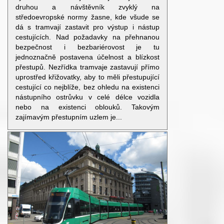
druhou a návštěvník zvyklý na
středoevropské normy žasne, kde všude se
dá s tramvají zastavit pro výstup i nástup
cestujících. Nad požadavky na přehnanou
bezpečnost i bezbariérovost je tu
jednoznačně postavena účelnost a blízkost
přestupů. Nezřídka tramvaje zastavují přímo
uprostřed křižovatky, aby to měli přestupující
cestující co nejblíže, bez ohledu na existenci
nástupního ostrůvku v celé délce vozidla
nebo na existenci oblouků. Takovým
zajímavým přestupním uzlem je...