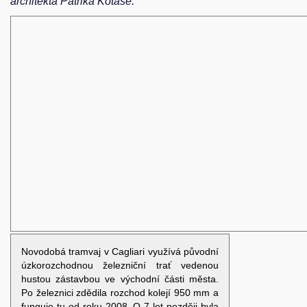
architekta Patrika Kotase.
Novodobá tramvaj v Cagliari využívá původní
úzkorozchodnou železniční trať vedenou
hustou zástavbou ve východní části města.
Po železnici zdědila rozchod kolejí 950 mm a
funguje tu od roku 2008. O 7 let později byla