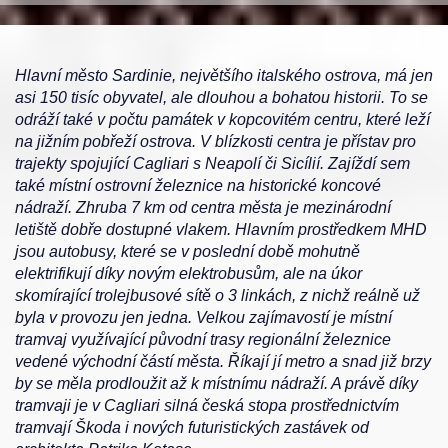
Hlavní město Sardinie, největšího italského ostrova, má jen
asi 150 tisíc obyvatel, ale dlouhou a bohatou historii. To se
odráží také v počtu památek v kopcovitém centru, které leží
na jižním pobřeží ostrova. V blízkosti centra je přístav pro
trajekty spojující Cagliari s Neapolí či Sicílií. Zajíždí sem
také místní ostrovní železnice na historické koncové
nádraží. Zhruba 7 km od centra města je mezinárodní
letiště dobře dostupné vlakem. Hlavním prostředkem MHD
jsou autobusy, které se v poslední době mohutně
elektrifikují díky novým elektrobusům, ale na úkor
skomírající trolejbusové sítě o 3 linkách, z nichž reálně už
byla v provozu jen jedna. Velkou zajímavostí je místní
tramvaj využívající původní trasy regionální železnice
vedené východní částí města. Říkají jí metro a snad již brzy
by se měla prodloužit až k místnímu nádraží. A právě díky
tramvaji je v Cagliari silná česká stopa prostřednictvím
tramvají Škoda i nových futuristických zastávek od