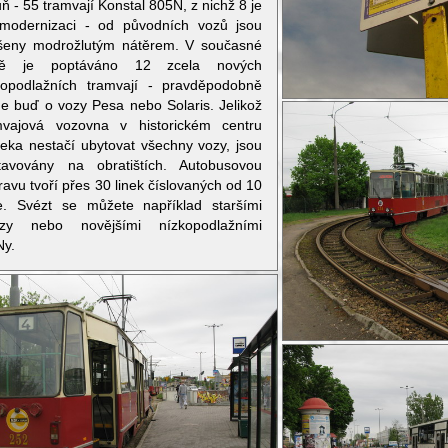
ň - 55 tramvají Konstal 805N, z nichž 8 je
modernizaci - od původních vozů jsou
išeny modrožlutým nátěrem. V současné
bě je poptáváno 12 zcela nových
kopodlažních tramvají - pravděpodobně
de buď o vozy Pesa nebo Solaris. Jelikož
mvajová vozovna v historickém centru
leka nestačí ubytovat všechny vozy, jsou
tavovány na obratištích. Autobusovou
avu tvoří přes 30 linek číslovaných od 10
e. Svézt se můžete například staršími
czy nebo novějšími nízkopodlažními
y.