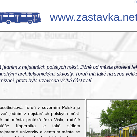
P
www.zastavka.ne
 jedním z nejstarších polských měst. Jižně od města protéká řek
mnohými architektonickými skvosty. Toruň má také na svou veli
zací, proto byla uzavřena velká část tratí.
usettisícová Toruň v severním Polsku je
oveň jedním z nejstarších polských měst.
ně od města protéká řeka Visla, rodiště
kuláše Koperníka je také sídlem
jnojmenné univerzity a centrum města se