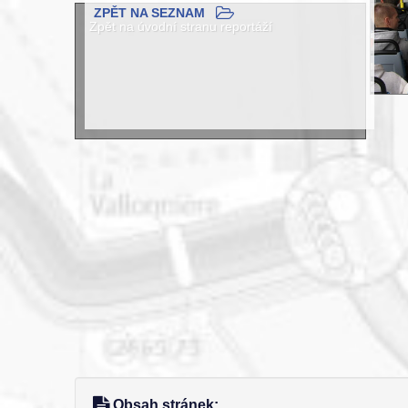
ZPĚT NA SEZNAM
Zpět na úvodní stranu reportáží
Obsah stránek: