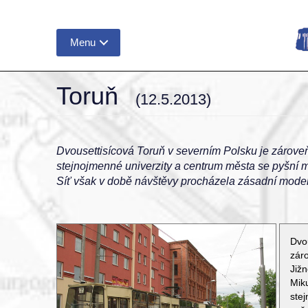
Menu
Toruň
(12.5.2013)
Dvousettisícová Toruň v severním Polsku je zároveň
stejnojmenné univerzity a centrum města se pyšní 
Síť však v době návštěvy procházela zásadní moderni
Dvo
zár
Již
Mi
ste