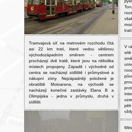
pyš
Tor
roz
vša
mod
tratí
Tramvajová síť na metrovém rozchodu čítá
V r
asi 22 km tratí, které vedou většinou
sít
východozápadním směrem - centrem
smě
procházejí dvě tratě, které jsou na několika
univ
místech propojeny. Západě i východně od
roce
centra se nacházejí sídliště i průmyslové a
pův
nákupní zóny. Nejzápadněji položené je
pro
obratiště Motoarena, na východě se
pro
nacházejí konečné zastávky Elana B a
int
Olimpijska - jedna v průmyslu, druhá v
uza
sídlišti.
pět
vžd
Měs