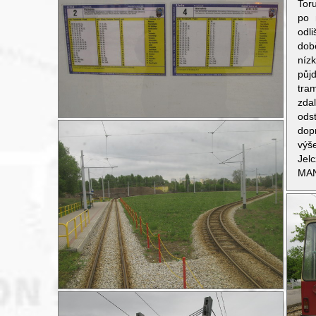
Toru
po 
odl
do
níz
půj
tra
zda
ods
dopr
výš
Jel
MAN