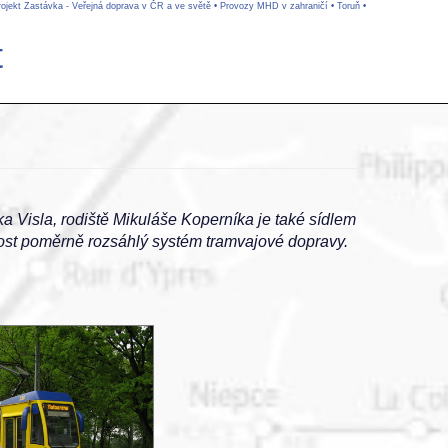
rojekt Zastávka - Veřejná doprava v ČR a ve světě
•
Provozy MHD v zahraničí
•
Toruň
•
t
a Visla, rodiště Mikuláše Koperníka je také sídlem
kost poměrně rozsáhlý systém tramvajové dopravy.