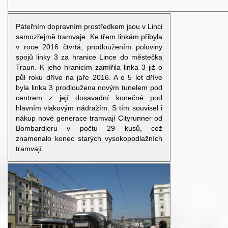
Páteřním dopravním prostředkem jsou v Linci
samozřejmě tramvaje. Ke třem linkám přibyla
v roce 2016 čtvrtá, prodloužením poloviny
spojů linky 3 za hranice Lince do městečka
Traun. K jeho hranicím zamířila linka 3 již o
půl roku dříve na jaře 2016. A o 5 let dříve
byla linka 3 prodloužena novým tunelem pod
centrem z její dosavadní konečné pod
hlavním vlakovým nádražím. S tím souvisel i
nákup nové generace tramvají Cityrunner od
Bombardieru v počtu 29 kusů, což
znamenalo konec starých vysokopodlažních
tramvají.