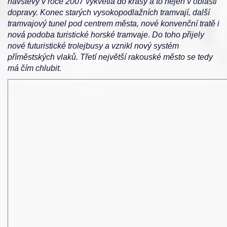
návštěvy v roce 2007 vykvetla do krásy a to nejen v oblasti
dopravy. Konec starých vysokopodlažních tramvají, další
tramvajový tunel pod centrem města, nové konvenční tratě i
nová podoba turistické horské tramvaje. Do toho přijely
nové futuristické trolejbusy a vznikl nový systém
příměstských vlaků. Třetí největší rakouské město se tedy
má čím chlubit.