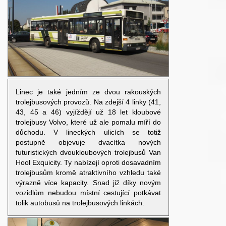
Linec je také jedním ze dvou rakouských
trolejbusových provozů. Na zdejší 4 linky (41,
43, 45 a 46) vyjíždějí už 18 let kloubové
trolejbusy Volvo, které už ale pomalu míří do
důchodu. V lineckých ulicích se totiž
postupně objevuje dvacítka nových
futuristických dvoukloubových trolejbusů Van
Hool Exquicity. Ty nabízejí oproti dosavadním
trolejbusům kromě atraktivního vzhledu také
výrazně více kapacity. Snad již díky novým
vozidlům nebudou místní cestující potkávat
tolik autobusů na trolejbusových linkách.