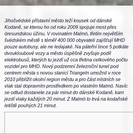
Jihošvédské přístavní město leží kousek od dánské
Kodaně, se kterou ho od roku 2009 spojuje most přes
öresundskou úžinu. V rovinatém Malmö, třetím největším
švédském městě s téměř 400 000 obyvateli zajišťují MHD
pouze autobusy, ale ne ledajaké. Na páteřní lince 5 potkáte
dvoukloubové vozy a město úspěšně zvyšuje podíl
elektrobusů, kterých tu jezdí už cca třetina celkového počtu
vozidel pro MHD. Nový podzemní železniční tunel pod
centrem města s novou stanicí Triangeln umožnil v roce
2010 přiblížit okolní region městu a pro část místních se
vlak stal dopravním prostředkem po vlastním Malmö. Navíc
se odtud dostanete za pár minut do dánské Kodaně, kam
jezdí vlaky každých 20 minut. Z Malmö to trvá na kodaňské
letiště pouhých 21 minut.