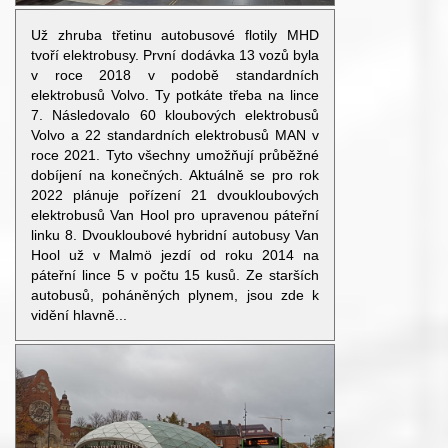
Už zhruba třetinu autobusové flotily MHD
tvoří elektrobusy. První dodávka 13 vozů byla
v roce 2018 v podobě standardních
elektrobusů Volvo. Ty potkáte třeba na lince
7. Následovalo 60 kloubových elektrobusů
Volvo a 22 standardních elektrobusů MAN v
roce 2021. Tyto všechny umožňují průběžné
dobíjení na konečných. Aktuálně se pro rok
2022 plánuje pořízení 21 dvoukloubových
elektrobusů Van Hool pro upravenou páteřní
linku 8. Dvoukloubové hybridní autobusy Van
Hool už v Malmö jezdí od roku 2014 na
páteřní lince 5 v počtu 15 kusů. Ze starších
autobusů, poháněných plynem, jsou zde k
vidění hlavně...