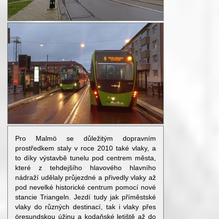
Pro Malmö se důležitým dopravním
prostředkem staly v roce 2010 také vlaky, a
to díky výstavbě tunelu pod centrem města,
které z tehdejšího hlavového hlavního
nádraží udělaly průjezdné a přivedly vlaky až
pod nevelké historické centrum pomocí nové
stancie Triangeln. Jezdí tudy jak příměstské
vlaky do různých destinací, tak i vlaky přes
öresundskou úžinu a kodaňské letiště až do