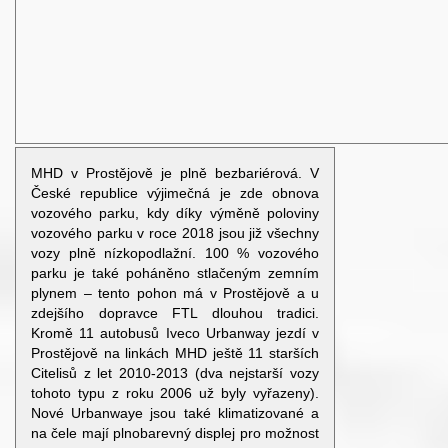
MHD v Prostějově je plně bezbariérová. V
České republice výjimečná je zde obnova
vozového parku, kdy díky výměně poloviny
vozového parku v roce 2018 jsou již všechny
vozy plně nízkopodlažní. 100 % vozového
parku je také poháněno stlačeným zemním
plynem – tento pohon má v Prostějově a u
zdejšího dopravce FTL dlouhou tradici.
Kromě 11 autobusů Iveco Urbanway jezdí v
Prostějově na linkách MHD ještě 11 starších
Citelisů z let 2010-2013 (dva nejstarší vozy
tohoto typu z roku 2006 už byly vyřazeny).
Nové Urbanwaye jsou také klimatizované a
na čele mají plnobarevný displej pro možnost