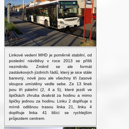
Linkové vedení MHD je poměrně stabilní, od
poslední návštěvy v roce 2013 se příliš
nezměnilo. Změnil se ale formát
zastávkových jízdních řádů, který je sice stále
barevný, nově jsou ale všechny tři časové
sloupce umístěny vedle sebe. Ze 13 linek
jsou tři páteřní (2, 4 a 5), které jezdí ve
špičkách zhruba dvakrát za hodinu a mimo
špičky jednou za hodinu. Linku 2 doplňuje s
mírně odlišnou trasou linka 21, linku 4
doplňuje linka 41 lišící se rychlejším
průjezdem centrem.