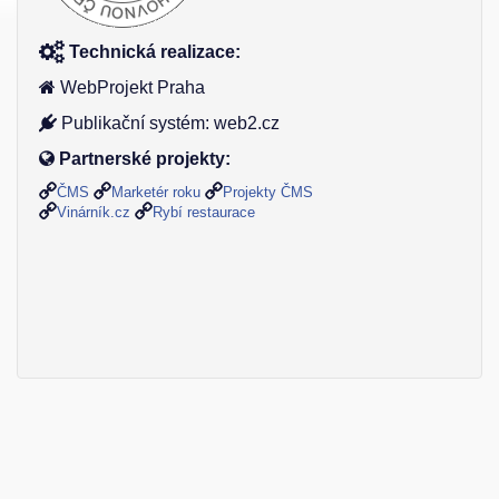
Technická realizace:
WebProjekt Praha
Publikační systém: web2.cz
Partnerské projekty:
ČMS
Marketér roku
Projekty ČMS
Vinárník.cz
Rybí restaurace