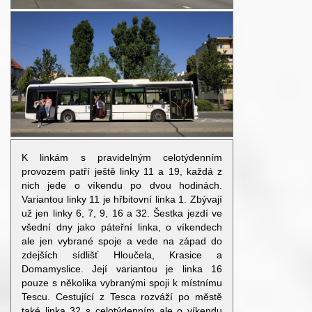
K linkám s pravidelným celotýdenním
provozem patří ještě linky 11 a 19, každá z
nich jede o víkendu po dvou hodinách.
Variantou linky 11 je hřbitovní linka 1. Zbývají
už jen linky 6, 7, 9, 16 a 32. Šestka jezdí ve
všední dny jako páteřní linka, o víkendech
ale jen vybrané spoje a vede na západ do
zdejších sídlišť Hloučela, Krasice a
Domamyslice. Její variantou je linka 16
pouze s několika vybranými spoji k místnímu
Tescu. Cestující z Tesca rozváží po městě
také linka 32 s celotýdenním ale o víkendu