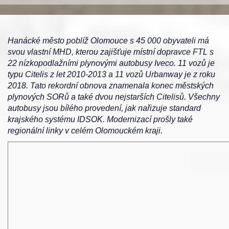
Hanácké město poblíž Olomouce s 45 000 obyvateli má
svou vlastní MHD, kterou zajišťuje místní dopravce FTL s
22 nízkopodlažními plynovými autobusy Iveco. 11 vozů je
typu Citelis z let 2010-2013 a 11 vozů Urbanway je z roku
2018. Tato rekordní obnova znamenala konec městských
plynových SORů a také dvou nejstarších Citelisů. Všechny
autobusy jsou bílého provedení, jak nařizuje standard
krajského systému IDSOK. Modernizací prošly také
regionální linky v celém Olomouckém kraji.