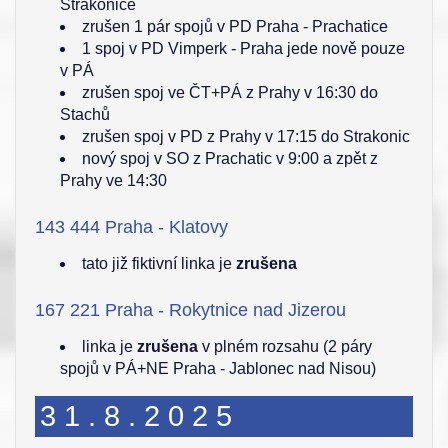
Strakonice
zrušen 1 pár spojů v PD Praha - Prachatice
1 spoj v PD Vimperk - Praha jede nově pouze
v PÁ
zrušen spoj ve ČT+PÁ z Prahy v 16:30 do
Stachů
zrušen spoj v PD z Prahy v 17:15 do Strakonic
nový spoj v SO z Prachatic v 9:00 a zpět z
Prahy ve 14:30
143 444 Praha - Klatovy
tato již fiktivní linka je
zrušena
167 221 Praha - Rokytnice nad Jizerou
linka je
zrušena
v plném rozsahu (2 páry
spojů v PÁ+NE Praha - Jablonec nad Nisou)
31.8.2025