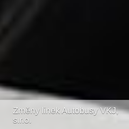
Změny linek Autobusy VKJ,
s.r.o.