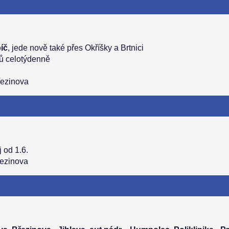
bíč
, jede nově také přes Okříšky a Brtnici
jů celotýdenně
řezinova
 od 1.6.
řezinova