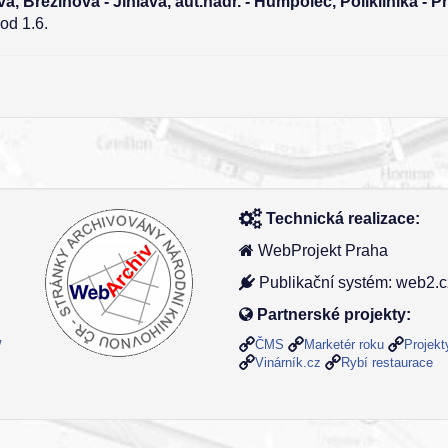
va, Březinova - Jihlava, aut.nádr. - Humpolec, Poliklinika - P
od 1.6.
Technická realizace:
WebProjekt Praha
Publikační systém: web2.c
Partnerské projekty:
ČMS
Marketér roku
Projek
/
Vinárník.cz
Rybí restaurace