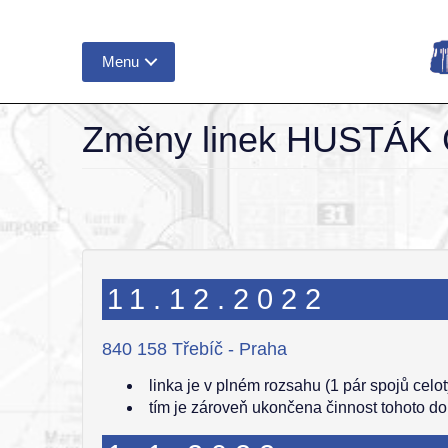
Menu
Změny linek HUSTÁK C
11.12.2022
840 158 Třebíč - Praha
linka je v plném rozsahu (1 pár spojů cel
tím je zároveň ukončena činnost tohoto d