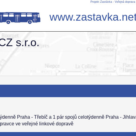
Projekt Zastávka - Veřejná doprava
www.zastavka.ne
Z s.r.o.
otýdenně Praha - Třebíč a 1 pár spojů celotýdenně Praha - Jihla
opravce ve veřejné linkové dopravě