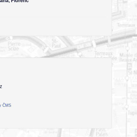
raha, Florenc
z
ty ČMS