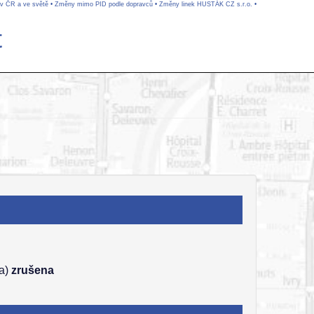
 v ČR a ve světě
•
Změny mimo PID podle dopravců
•
Změny linek HUSTÁK CZ s.r.o.
•
t
va)
zrušena