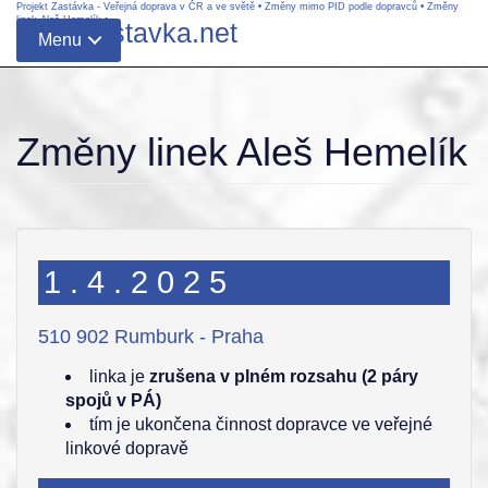
Projekt Zastávka - Veřejná doprava v ČR a ve světě
•
Změny mimo PID podle dopravců
•
Změny
linek Aleš Hemelík
•
www.zastavka.net
Menu
Změny linek Aleš Hemelík
1.4.2025
510 902 Rumburk - Praha
linka je
zrušena v plném rozsahu (2 páry
spojů v PÁ)
tím je ukončena činnost dopravce ve veřejné
linkové dopravě