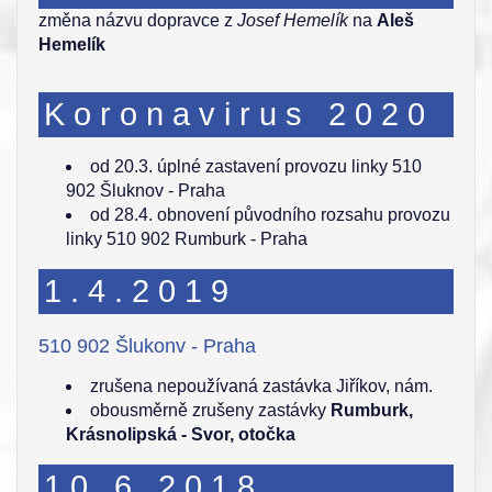
změna názvu dopravce z
Josef Hemelík
na
Aleš
Hemelík
Koronavirus 2020
od 20.3. úplné zastavení provozu linky 510
902 Šluknov - Praha
od 28.4. obnovení původního rozsahu provozu
linky 510 902 Rumburk - Praha
1.4.2019
510 902 Šlukonv - Praha
zrušena nepoužívaná zastávka Jiříkov, nám.
obousměrně zrušeny zastávky
Rumburk,
Krásnolipská - Svor, otočka
10.6.2018