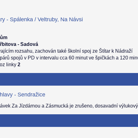
ry - Spálenka / Veltruby, Na Návsi
dům
hřbitova - Sadová
ajícím rozsahu, zachován také školní spoj ze Štítar k Nádraží
8 párů spojů v PD v intervalu cca 60 minut ve špičkách a 120 mi
oz linky
2
hlavy - Sendražice
ávek Za Jízdárnou a Zásmucká je zrušeno, dosavadní výlukový j