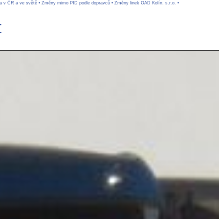
va v ČR a ve světě
•
Změny mimo PID podle dopravců
•
Změny linek OAD Kolín, s.r.o.
•
t