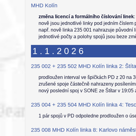
MHD Kolín
změna licencí a formálního číslování linek
:
nově jsou jednotlivé linky pod jedním číslem 
např. nově linka 235 001 nahrazuje původní 
jednotlivé počty a polohy spojů jsou beze z
1.1.2026
235 002 + 235 502 MHD Kolín linka 2: Štíta
prodloužen interval ve špičkách PD z 20 na 30
zrušené spoje částečně nahrazeny posílením 
nový poslední spoj v SONE ze Štítar v 19:05 
235 004 + 235 504 MHD Kolín linka 4: Tesc
1 pár spojů v PD odpoledne prodloužen o úse
235 008 MHD Kolín linka 8: Karlovo náměst