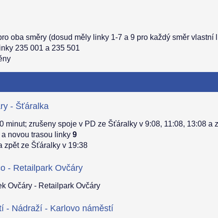
pro oba směry (dosud měly linky 1-7 a 9 pro každý směr vlastní l
linky 235 001 a 235 501
měny
ry - Šťáralka
 minut; zrušeny spoje v PD ze Šťáralky v 9:08, 11:08, 13:08 a zp
a novou trasou linky
9
a zpět ze Šťáralky v 19:38
o - Retailpark Ovčáry
k Ovčáry - Retailpark Ovčáry
í - Nádraží - Karlovo náměstí