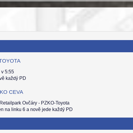
O-TOYOTA
 v 5:55
ově každý PD
PZKO CEVA
 Retailpark Ovčáry - PZKO-Toyota
en na linku 6 a nově jede každý PD