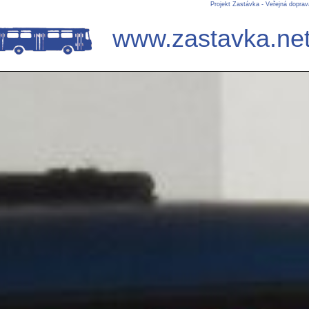
Projekt Zastávka - Veřejná dopra
www.zastavka.ne