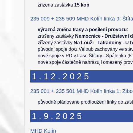
zřízena zastávka
15 kop
235 009 + 235 509 MHD Kolín linka 9: Štíta
výrazná změna trasy a posílení provozu
:
zrušeny zastávky
Nemocnice - Družstevní 
zřízeny zastávky
Na Louži - Tatradomy - U 
původní spoje do/z Veltrub zachovány ve stáv
nové spoje v PD v trase Štítary - Spálenka (
nové spoje částečně nahrazují omezený prov
1.12.2025
235 001 + 235 501 MHD Kolín linka 1: Zibo
původně plánované prodloužení linky do zast
1.9.2025
MHD Kolín