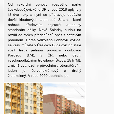
Od rekordní obnovy vozového parku
českobudějovického DP v roce 2018 uplynuly
již dva roky a nyní se připravuje dodávka
devíti kloubových autobusů Solaris, které
nahradí především nejstarší autobusy
standardní délky. Nové Solarisy budou na
rozdíl od svých předchůdců opět s naftovým
pohonem. I přes velkolepou obnovu vozidel
se však můžete v Českých Budějovicích stále
vozit třeba jedinou provozní kloubovou
Karosou B741 v ČR, nebo devíti
vysokopodlažními trolejbusy Škoda 15Tr(M),
z nichž dva jezdí v původním „retronátěru“ –
jeden je červenokrémový a druhý
žlutozelený. V roce 2020 obohatilo po...