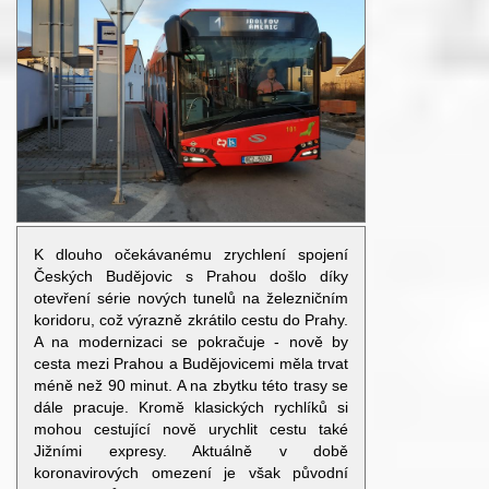
K dlouho očekávanému zrychlení spojení
Českých Budějovic s Prahou došlo díky
otevření série nových tunelů na železničním
koridoru, což výrazně zkrátilo cestu do Prahy.
A na modernizaci se pokračuje - nově by
cesta mezi Prahou a Budějovicemi měla trvat
méně než 90 minut. A na zbytku této trasy se
dále pracuje. Kromě klasických rychlíků si
mohou cestující nově urychlit cestu také
Jižními expresy. Aktuálně v době
koronavirových omezení je však původní