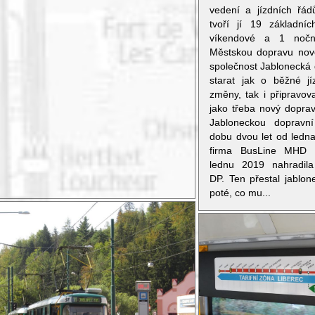
vedení a jízdních řád
tvoří jí 19 základníc
víkendové a 1 noční
Městskou dopravu nov
společnost Jablonecká 
starat jak o běžné jí
změny, tak i připravova
jako třeba nový dopra
Jabloneckou dopravní
dobu dvou let od ledn
firma BusLine MHD J
lednu 2019 nahradila 
DP. Ten přestal jablo
poté, co mu...