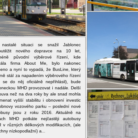
nastalé situaci se snažil Jablonec
outěžit nového dopravce na 10 let,
méně původní výběrové řízení, kde
rála firma About Me, bylo nakonec
šeno a nyní to vypadá, že BusLine, který
jmě stál za napadením výběrového řízení
ť se do něj oficiálně nepřihlásil), bude
loneckou MHD provozovat i nadále. Delší
ouva než na dva roky by ale snad mohla
menat vyšší stabilitu i obnovení investic
obnovy vozového parku – poslední nové
obusy jsou z roku 2016. Aktuálně na
kách MHD potkáte nejčastěji autobusy
 v různých délkových modifikacích, (ale
hny nízkopodlažní) a...