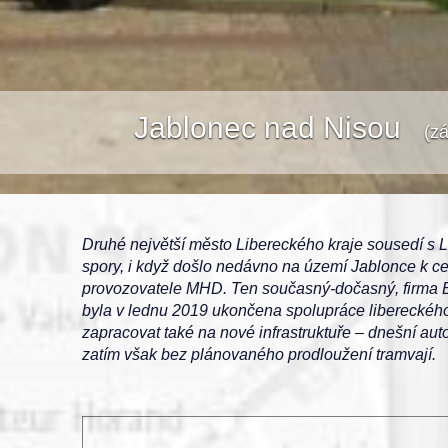
Jablonec nad Nisou
(z
Druhé největší město Libereckého kraje sousedí s Li
spory, i když došlo nedávno na území Jablonce k ce
provozovatele MHD. Ten současný-dočasný, firma B
byla v lednu 2019 ukončena spolupráce libereckého D
zapracovat také na nové infrastruktuře – dnešní aut
zatím však bez plánovaného prodloužení tramvají.