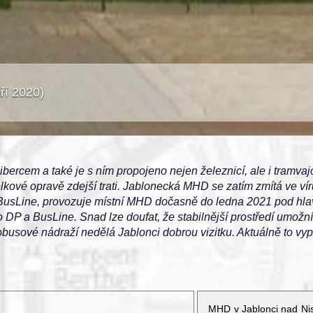
áří 2020)
bercem a také je s ním propojeno nejen železnicí, ale i tramva
lkové opravě zdejší trati. Jablonecká MHD se zatím zmítá ve v
usLine, provozuje místní MHD dočasně do ledna 2021 pod hlav
P a BusLine. Snad lze doufat, že stabilnější prostředí umožní 
obusové nádraží nedělá Jablonci dobrou vizitku. Aktuálně to vyp
MHD v Jablonci nad Nis