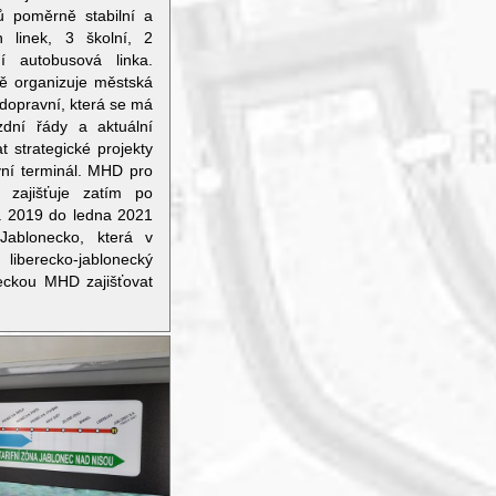
ů poměrně stabilní a
h linek, 3 školní, 2
 autobusová linka.
ě organizuje městská
dopravní, která se má
zdní řády a aktuální
t strategické projekty
vní terminál. MHD pro
 zajišťuje zatím po
a 2019 do ledna 2021
ablonecko, která v
liberecko-jablonecký
neckou MHD zajišťovat