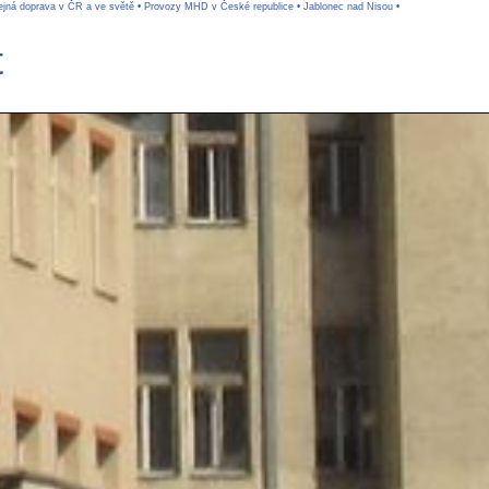
řejná doprava v ČR a ve světě
•
Provozy MHD v České republice
•
Jablonec nad Nisou
•
t