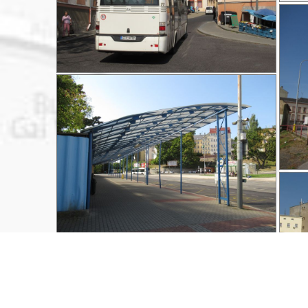
Kromě sporů o nového provozovatele
jablonecké MHD se místní přou také o novou
infrastrukturu. Tolik potřebný nový dopravní
terminál už se snad podařilo rozhýbat a nyní