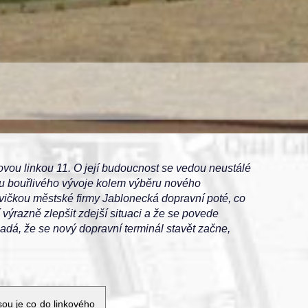
jovou linkou 11. O její budoucnost se vedou neustálé
íru bouřlivého vývoje kolem výběru nového
ičkou městské firmy Jablonecká dopravní poté, co
výrazně zlepšit zdejší situaci a že se povede
adá, že se nový dopravní terminál stavět začne,
ou je co do linkového