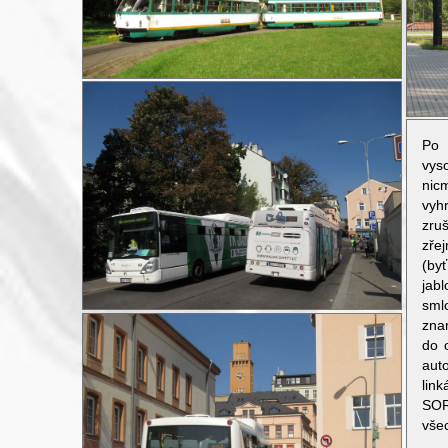
Po 
vys
nic
vyh
zru
zře
(by
jab
sml
zna
do 
aut
lin
SOR
všec