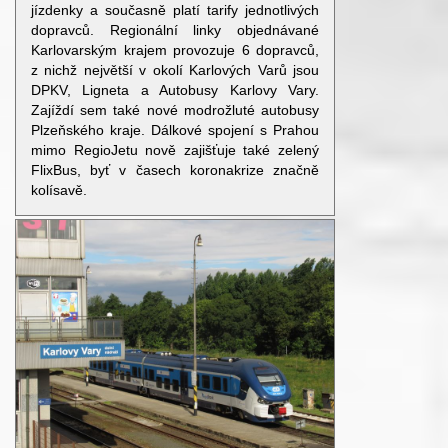
jízdenky a současně platí tarify jednotlivých
dopravců. Regionální linky objednávané
Karlovarským krajem provozuje 6 dopravců,
z nichž největší v okolí Karlových Varů jsou
DPKV, Ligneta a Autobusy Karlovy Vary.
Zajíždí sem také nové modrožluté autobusy
Plzeňského kraje. Dálkové spojení s Prahou
mimo RegioJetu nově zajišťuje také zelený
FlixBus, byť v časech koronakrize značně
kolísavě.