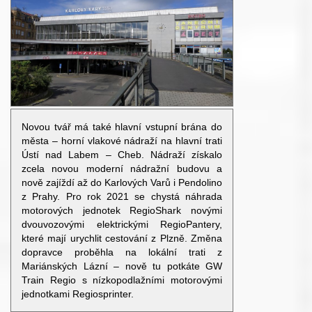
Novou tvář má také hlavní vstupní brána do
města – horní vlakové nádraží na hlavní trati
Ústí nad Labem – Cheb. Nádraží získalo
zcela novou moderní nádražní budovu a
nově zajíždí až do Karlových Varů i Pendolino
z Prahy. Pro rok 2021 se chystá náhrada
motorových jednotek RegioShark novými
dvouvozovými elektrickými RegioPantery,
které mají urychlit cestování z Plzně. Změna
dopravce proběhla na lokální trati z
Mariánských Lázní – nově tu potkáte GW
Train Regio s nízkopodlažními motorovými
jednotkami Regiosprinter.