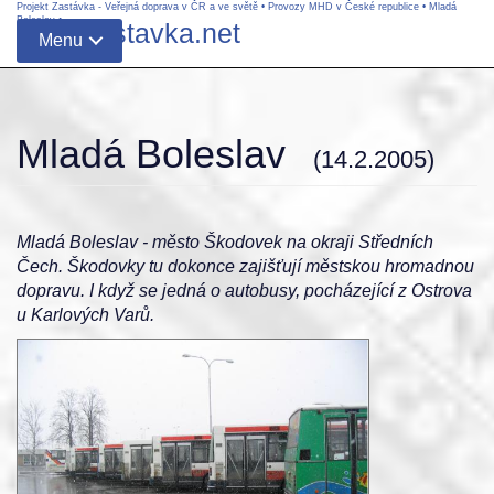
Projekt Zastávka - Veřejná doprava v ČR a ve světě
•
Provozy MHD v České republice
•
Mladá
Boleslav
•
www.zastavka.net
Menu
Mladá Boleslav
(14.2.2005)
Mladá Boleslav - město Škodovek na okraji Středních
Čech. Škodovky tu dokonce zajišťují městskou hromadnou
dopravu. I když se jedná o autobusy, pocházející z Ostrova
u Karlových Varů.