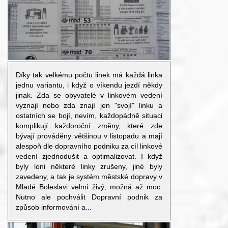
Díky tak velkému počtu linek má každá linka
jednu variantu, i když o víkendu jezdí někdy
jinak. Zda se obyvatelé v linkovém vedení
vyznají nebo zda znají jen "svojí" linku a
ostatních se bojí, nevím, každopádně situaci
komplikují každoroční změny, které zde
bývají prováděny většinou v listopadu a mají
alespoň dle dopravního podniku za cíl linkové
vedení zjednodušit a optimalizovat. I když
byly loni některé linky zrušeny, jiné byly
zavedeny, a tak je systém městské dopravy v
Mladé Boleslavi velmi živý, možná až moc.
Nutno ale pochválit Dopravní podnik za
způsob informování a...