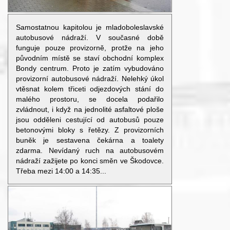
Samostatnou kapitolou je mladoboleslavské
autobusové nádraží. V současné době
funguje pouze provizorně, protže na jeho
původním místě se staví obchodní komplex
Bondy centrum. Proto je zatím vybudováno
provizorní autobusové nádraží. Nelehký úkol
vtěsnat kolem třiceti odjezdových stání do
malého prostoru, se docela podařilo
zvládnout, i když na jednolité asfaltové ploše
jsou odděleni cestující od autobusů pouze
betonovými bloky s řetězy. Z provizorních
buněk je sestavena čekárna a toalety
zdarma. Nevídaný ruch na autobusovém
nádraží zažijete po konci směn ve Škodovce.
Třeba mezi 14:00 a 14:35...