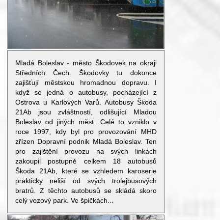
Mladá Boleslav - město Škodovek na okraji
Středních Čech. Škodovky tu dokonce
zajišťují městskou hromadnou dopravu. I
když se jedná o autobusy, pocházející z
Ostrova u Karlových Varů. Autobusy Škoda
21Ab jsou zvláštností, odlišující Mladou
Boleslav od jiných měst. Celé to vzniklo v
roce 1997, kdy byl pro provozování MHD
zřízen Dopravní podnik Mladá Boleslav. Ten
pro zajištění provozu na svých linkách
zakoupil postupně celkem 18 autobusů
Škoda 21Ab, které se vzhledem karoserie
prakticky neliší od svých trolejbusových
bratrů. Z těchto autobusů se skládá skoro
celý vozový park. Ve špičkách...