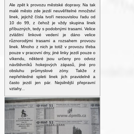
Ale zpět k provozu městské dopravy. Na tak
malé město zde jezdí neuvěřitelné množství
linek, jejichž čísla tvoří nesouvislou řadu od
10 do 99, z čehož je vždy skupina linek
příbuzných, tedy s podobnými trasami. Velice
zvláštní linkové vedení je dáno velice
různorodými trasami a rozsahem provozu
linek. Mnoho z nich je totiž v provozu třeba
pouze v pracovní dny, jiné linky jezdí pouze o
víkendu, některé jsou určeny pro odvoz
návštěvníků hokejových zápasů, jiné pro
obsluhu průmyslové zóny. Takže z
nepřehledné spleti linek jich pravidelně a
často jezdí jen pár. Nejsilnější přepravní
vztahy...