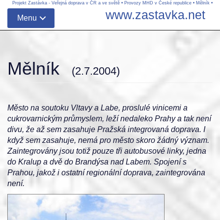
Projekt Zastávka - Veřejná doprava v ČR a ve světě
•
Provozy MHD v České republice
•
Mělník
•
www.zastavka.net
Menu
Mělník
(2.7.2004)
Město na soutoku Vltavy a Labe, proslulé vinicemi a
cukrovarnickým průmyslem, leží nedaleko Prahy a tak není
divu, že až sem zasahuje Pražská integrovaná doprava. I
když sem zasahuje, nemá pro město skoro žádný význam.
Zaintegrovány jsou totiž pouze tři autobusové linky, jedna
do Kralup a dvě do Brandýsa nad Labem. Spojení s
Prahou, jakož i ostatní regionální doprava, zaintegrována
není.