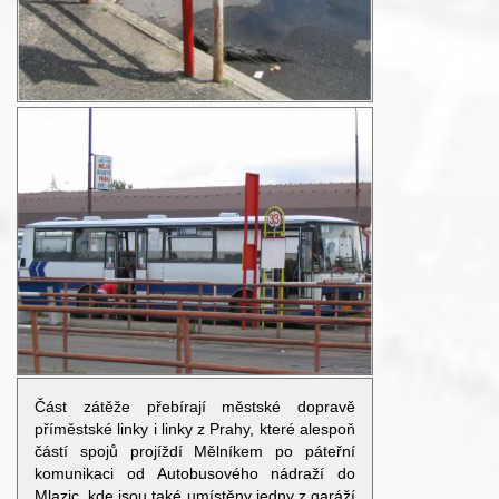
Část zátěže přebírají městské dopravě
příměstské linky i linky z Prahy, které alespoň
částí spojů projíždí Mělníkem po páteřní
komunikaci od Autobusového nádraží do
Mlazic, kde jsou také umístěny jedny z garáží