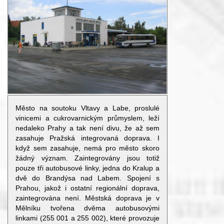
Město na soutoku Vltavy a Labe, proslulé
vinicemi a cukrovarnickým průmyslem, leží
nedaleko Prahy a tak není divu, že až sem
zasahuje Pražská integrovaná doprava. I
když sem zasahuje, nemá pro město skoro
žádný význam. Zaintegrovány jsou totiž
pouze tři autobusové linky, jedna do Kralup a
dvě do Brandýsa nad Labem. Spojení s
Prahou, jakož i ostatní regionální doprava,
zaintegrována není. Městská doprava je v
Mělníku tvořena dvěma autobusovými
linkami (255 001 a 255 002), které provozuje