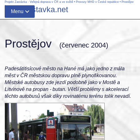
Projekt Zastávka - Veřejná doprava v ČR a ve světě
•
Provozy MHD v České republice
•
Prostějov
•
www.zastavka.net
Menu
Prostějov
(červenec 2004)
Padesátitisícové město na Hané má jako jedno z mála
měst v ČR městskou dopravu plně plynofikovanou.
Městské autobusy zde jezdí podobně jako v Mostě a
Litvínově na propan - butan. Větší problémy s akcelerací
těchto autobusů však díky rovinatému terénu tolik nevadí.