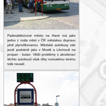
Padesátitisícové město na Hané má jako
jedno z mála měst v ČR městskou dopravu
plně plynofikovanou. Městské autobusy zde
jezdí podobně jako v Mostě a Litvínově na
propan - butan. Větší problémy s akcelerací
těchto autobusů však díky rovinatému terénu
tolik nevadí.