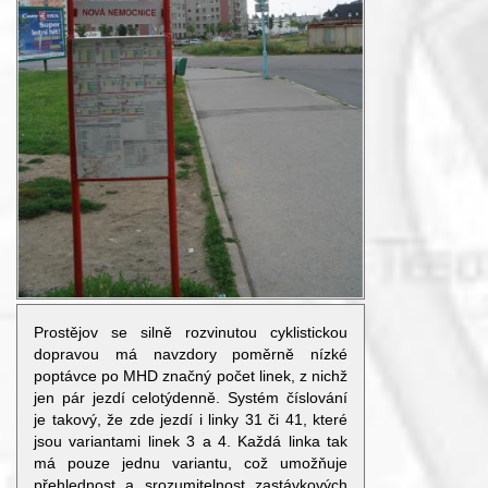
Prostějov se silně rozvinutou cyklistickou
dopravou má navzdory poměrně nízké
poptávce po MHD značný počet linek, z nichž
jen pár jezdí celotýdenně. Systém číslování
je takový, že zde jezdí i linky 31 či 41, které
jsou variantami linek 3 a 4. Každá linka tak
má pouze jednu variantu, což umožňuje
přehlednost a srozumitelnost zastávkových