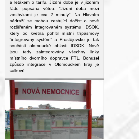
a letákem o tarifu. Jízdní doba je v jízdním
řádu popsána větou: "Jízdní doba mezi
zastávkami je cca 2 minuty". Na Hlavním
nádraží se mohou cestující dočíst o nově
rozšířeném integrovaném systému IDSOK,
který od května pohltil místní třípásmový
"integrovaný systém" a Prostějovsko je tak
součástí olomoucké oblasti IDSOK. Nově
jsou tedy zaintegrovány všechny linky
místního dvorního dopravce FTL. Bohužel
způsob integrace v Olomouckém kraji je
celkově...