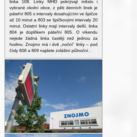
linka 108. Linky MHD pokrývají město i
vybrané okolní obce, z pěti denních linek je
páteřní 805 s intervaly dosahujícími ve špičce
až 10 minut a 803 se špičkovými intervaly 20
minut. Ostatní linky mají intervaly delší, linka
804 je doplňkem páteřní 805. O víkendu
nejede žádná linka častěji než jednou za
hodinu. Znojmo má i dvě „noční“ linky – pod
čísly 808 a 809 najdete zvláštní půlnoční...