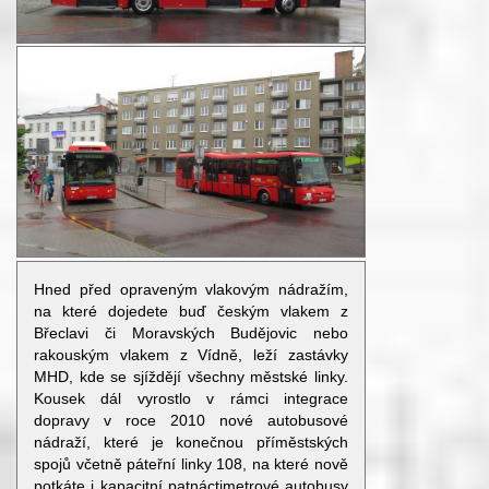
Hned před opraveným vlakovým nádražím,
na které dojedete buď českým vlakem z
Břeclavi či Moravských Budějovic nebo
rakouským vlakem z Vídně, leží zastávky
MHD, kde se sjíždějí všechny městské linky.
Kousek dál vyrostlo v rámci integrace
dopravy v roce 2010 nové autobusové
nádraží, které je konečnou příměstských
spojů včetně páteřní linky 108, na které nově
potkáte i kapacitní patnáctimetrové autobusy