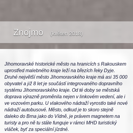
Znojmo
(květen 2018)
Jihomoravské historické město na hranicích s Rakouskem
uprostřed malebného kraje leží na březích řeky Dyje.
Druhé největší město Jihomoravského kraje má asi 35 000
obyvatel a již 8 let je součástí integrovaného dopravního
systému Jihomoravského kraje. Od té doby se městská
doprava výrazně proměnila nejen v linkovém vedení, ale i
ve vozovém parku. U vlakového nádraží vyrostlo také nové
nádraží autobusové. Město, odkud je to skoro stejně
daleko do Brna jako do Vídně, je právem magnetem na
turisty a pro ně tu stále funguje v rámci MHD turistický
vláček, byť za speciální jízdné.