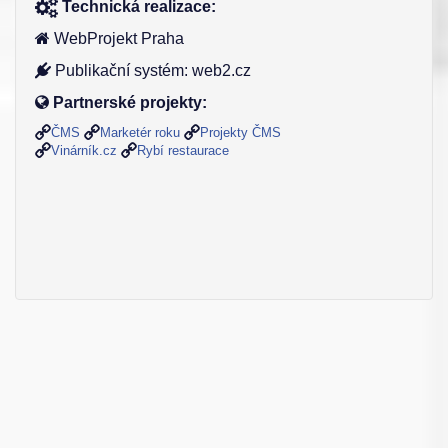
Technická realizace:
WebProjekt Praha
Publikační systém: web2.cz
Partnerské projekty:
ČMS
Marketér roku
Projekty ČMS
Vinárník.cz
Rybí restaurace