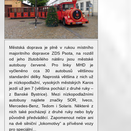
Městská doprava je plně v rukou místního
majoritního dopravce ZDS Psota, na rozdíl
od jeho žlutobílého nátěru jsou městské
autobusy červené. Pro linky MHD je
vyčleněno cca 30 autobusů většinou
standardní délky. Naprostá většina z nich už
je nízkopodlažní, vysokých městských Karos
jezdí už jen 7 (většina pochází z druhé ruky –
z Banské Bystrice). Mezi nízkopodlažními
autobusy najdete značky SOR, Iveco,
Mercedes-Benz, Tedom i Solaris. Některé z
nich také pocházejí z druhé ruky nebo byly
původně předváděcí. Zapomenout nelze ani
na dvě silniční „lokomotivy“ a přívěsné vozy
pro speciální...