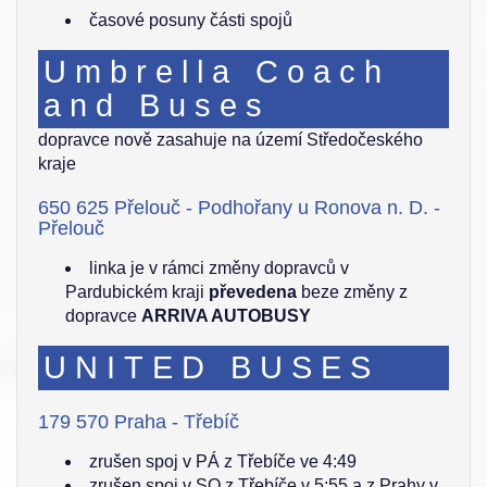
časové posuny části spojů
Umbrella Coach
and Buses
dopravce nově zasahuje na území Středočeského
kraje
650 625 Přelouč - Podhořany u Ronova n. D. -
Přelouč
linka je v rámci změny dopravců v
Pardubickém kraji
převedena
beze změny z
dopravce
ARRIVA AUTOBUSY
UNITED BUSES
179 570 Praha - Třebíč
zrušen spoj v PÁ z Třebíče ve 4:49
zrušen spoj v SO z Třebíče v 5:55 a z Prahy v