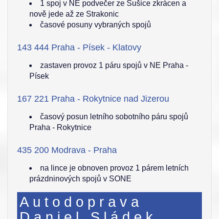
1 spoj v NE podvečer ze Sušice zkrácen a
nově jede až ze Strakonic
časové posuny vybraných spojů
143 444 Praha - Písek - Klatovy
zastaven provoz 1 páru spojů v NE Praha -
Písek
167 221 Praha - Rokytnice nad Jizerou
časový posun letního sobotního páru spojů
Praha - Rokytnice
435 200 Modrava - Praha
na lince je obnoven provoz 1 párem letních
prázdninových spojů v SONE
Autodoprava
Daniel Sládek