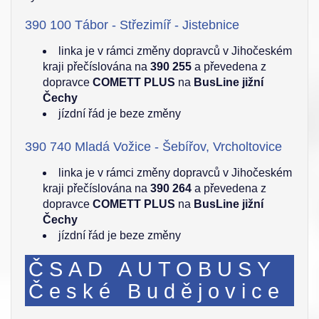
390 100 Tábor - Střezimíř - Jistebnice
linka je v rámci změny dopravců v Jihočeském
kraji přečíslována na
390 255
a převedena z
dopravce
COMETT PLUS
na
BusLine jižní
Čechy
jízdní řád je beze změny
390 740 Mladá Vožice - Šebířov, Vrcholtovice
linka je v rámci změny dopravců v Jihočeském
kraji přečíslována na
390 264
a převedena z
dopravce
COMETT PLUS
na
BusLine jižní
Čechy
jízdní řád je beze změny
ČSAD AUTOBUSY
České Budějovice