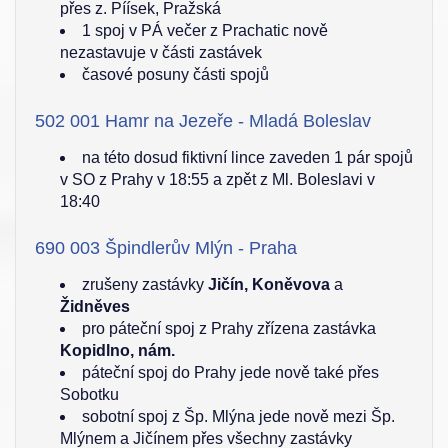
přes z. Píísek, Pražská
1 spoj v PÁ večer z Prachatic nově
nezastavuje v části zastávek
časové posuny části spojů
502 001 Hamr na Jezeře - Mladá Boleslav
na této dosud fiktivní lince zaveden 1 pár spojů
v SO z Prahy v 18:55 a zpět z Ml. Boleslavi v
18:40
690 003 Špindlerův Mlýn - Praha
zrušeny zastávky
Jičín, Koněvova
a
Židněves
pro páteční spoj z Prahy zřízena zastávka
Kopidlno, nám.
páteční spoj do Prahy jede nově také přes
Sobotku
sobotní spoj z Šp. Mlýna jede nově mezi Šp.
Mlýnem a Jičínem přes všechny zastávky