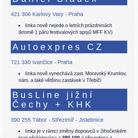
421 306 Karlovy Vary - Praha
linka nově nejede o letních prázdninách
(kromě 1 páru festivalových spojů MFF KV)
Autoexpres CZ
721 330 Ivančice - Praha
linka nově vynechává zast. Moravský Krumlov,
nám. a také většinu zastávek v Třebíči
BusLine jižní
Čechy + KHK
390 255 Tábor - Střezimíř - Jistebnice
linka je v rámci změny dopravců v Jihočeském
kraji přečíslována z
390 100
a převedena z