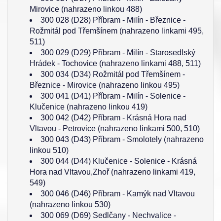
Mirovice (nahrazeno linkou 488)
300 028 (D28) Příbram - Milín - Březnice -
Rožmitál pod Třemšínem (nahrazeno linkami 495,
511)
300 029 (D29) Příbram - Milín - Starosedlský
Hrádek - Tochovice (nahrazeno linkami 488, 511)
300 034 (D34) Rožmitál pod Třemšínem -
Březnice - Mirovice (nahrazeno linkou 495)
300 041 (D41) Příbram - Milín - Solenice -
Klučenice (nahrazeno linkou 419)
300 042 (D42) Příbram - Krásná Hora nad
Vltavou - Petrovice (nahrazeno linkami 500, 510)
300 043 (D43) Příbram - Smolotely (nahrazeno
linkou 510)
300 044 (D44) Klučenice - Solenice - Krásná
Hora nad Vltavou,Zhoř (nahrazeno linkami 419,
549)
300 046 (D46) Příbram - Kamýk nad Vltavou
(nahrazeno linkou 530)
300 069 (D69) Sedlčany - Nechvalice -