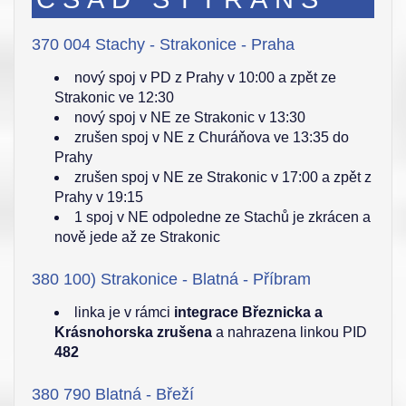
370 004 Stachy - Strakonice - Praha
nový spoj v PD z Prahy v 10:00 a zpět ze
Strakonic ve 12:30
nový spoj v NE ze Strakonic v 13:30
zrušen spoj v NE z Churáňova ve 13:35 do
Prahy
zrušen spoj v NE ze Strakonic v 17:00 a zpět z
Prahy v 19:15
1 spoj v NE odpoledne ze Stachů je zkrácen a
nově jede až ze Strakonic
380 100) Strakonice - Blatná - Příbram
linka je v rámci
integrace Březnicka a
Krásnohorska zrušena
a nahrazena linkou PID
482
380 790 Blatná - Břeží