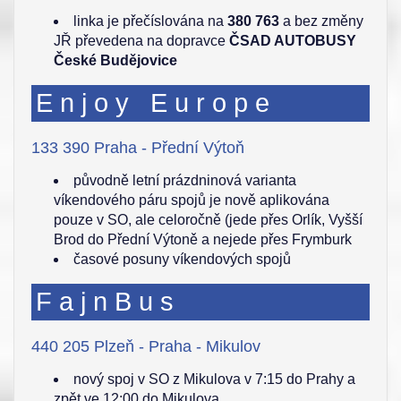
linka je přečíslována na
380 763
a bez změny
JŘ převedena na dopravce
ČSAD AUTOBUSY
České Budějovice
Enjoy Europe
133 390 Praha - Přední Výtoň
původně letní prázdninová varianta
víkendového páru spojů je nově aplikována
pouze v SO, ale celoročně (jede přes Orlík, Vyšší
Brod do Přední Výtoně a nejede přes Frymburk
časové posuny víkendových spojů
FajnBus
440 205 Plzeň - Praha - Mikulov
nový spoj v SO z Mikulova v 7:15 do Prahy a
zpět ve 12:00 do Mikulova