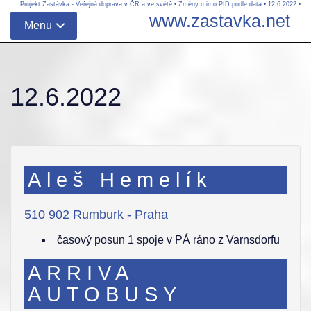
Projekt Zastávka - Veřejná doprava v ČR a ve světě
•
Změny mimo PID podle data
•
12.6.2022
•
www.zastavka.net
Menu
12.6.2022
Aleš Hemelík
510 902 Rumburk - Praha
časový posun 1 spoje v PÁ ráno z Varnsdorfu
ARRIVA
AUTOBUSY