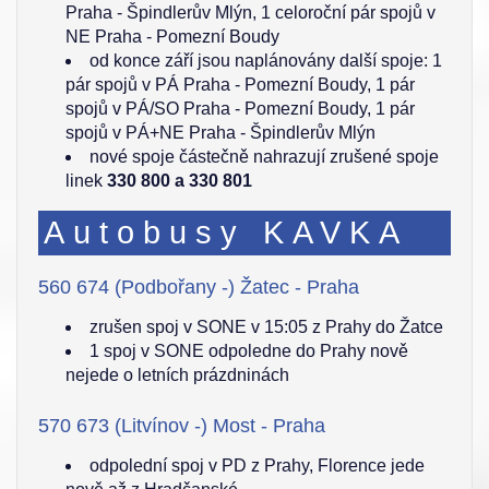
Praha - Špindlerův Mlýn, 1 celoroční pár spojů v
NE Praha - Pomezní Boudy
od konce září jsou naplánovány další spoje: 1
pár spojů v PÁ Praha - Pomezní Boudy, 1 pár
spojů v PÁ/SO Praha - Pomezní Boudy, 1 pár
spojů v PÁ+NE Praha - Špindlerův Mlýn
nové spoje částečně nahrazují zrušené spoje
linek
330 800 a 330 801
Autobusy KAVKA
560 674 (Podbořany -) Žatec - Praha
zrušen spoj v SONE v 15:05 z Prahy do Žatce
1 spoj v SONE odpoledne do Prahy nově
nejede o letních prázdninách
570 673 (Litvínov -) Most - Praha
odpolední spoj v PD z Prahy, Florence jede