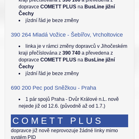
dopravce
COMETT PLUS
na
BusLine jižní
Čechy
jízdní řád je beze změny
390 264 Mladá Vožice - Šebířov, Vrcholtovice
linka je v rámci změny dopravců v Jihočeském
kraji přečíslována z
390 740
a převedena z
dopravce
COMETT PLUS
na
BusLine jižní
Čechy
jízdní řád je beze změny
690 200 Pec pod Sněžkou - Praha
1 pár spojů Praha - Dvůr Králové n.L. nově
nejede již od 12.6. (původně až od 1.7.)
COMETT PLUS
dopravce již nově neprovozuje žádné linky mimo
systém PID