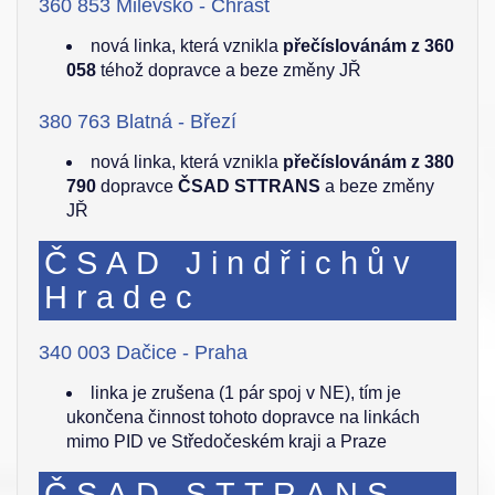
360 853 Milevsko - Chrást
nová linka, která vznikla
přečíslovánám z 360
058
téhož dopravce a beze změny JŘ
380 763 Blatná - Březí
nová linka, která vznikla
přečíslovánám z 380
790
dopravce
ČSAD STTRANS
a beze změny
JŘ
ČSAD Jindřichův
Hradec
340 003 Dačice - Praha
linka je zrušena (1 pár spoj v NE), tím je
ukončena činnost tohoto dopravce na linkách
mimo PID ve Středočeském kraji a Praze
ČSAD STTRANS