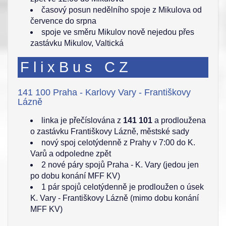
časový posun nedělního spoje z Mikulova od
července do srpna
spoje ve směru Mikulov nově nejedou přes
zastávku Mikulov, Valtická
FlixBus CZ
141 100 Praha - Karlovy Vary - Františkovy
Lázně
linka je přečíslována z
141 101
a prodloužena
o zastávku Františkovy Lázně, městské sady
nový spoj celotýdenně z Prahy v 7:00 do K.
Varů a odpoledne zpět
2 nové páry spojů Praha - K. Vary (jedou jen
po dobu konání MFF KV)
1 pár spojů celotýdenně je prodloužen o úsek
K. Vary - Františkovy Lázně (mimo dobu konání
MFF KV)