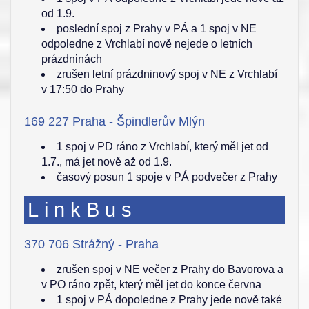
od 1.9.
poslední spoj z Prahy v PÁ a 1 spoj v NE
odpoledne z Vrchlabí nově nejede o letních
prázdninách
zrušen letní prázdninový spoj v NE z Vrchlabí
v 17:50 do Prahy
169 227 Praha - Špindlerův Mlýn
1 spoj v PD ráno z Vrchlabí, který měl jet od
1.7., má jet nově až od 1.9.
časový posun 1 spoje v PÁ podvečer z Prahy
LinkBus
370 706 Strážný - Praha
zrušen spoj v NE večer z Prahy do Bavorova a
v PO ráno zpět, který měl jet do konce června
1 spoj v PÁ dopoledne z Prahy jede nově také