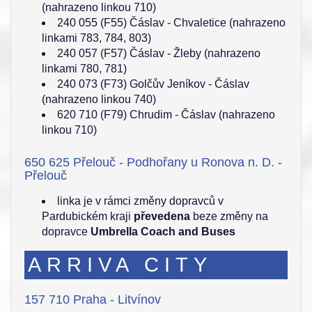
(nahrazeno linkou 710)
240 055 (F55) Čáslav - Chvaletice (nahrazeno
linkami 783, 784, 803)
240 057 (F57) Čáslav - Žleby (nahrazeno
linkami 780, 781)
240 073 (F73) Golčův Jeníkov - Čáslav
(nahrazeno linkou 740)
620 710 (F79) Chrudim - Čáslav (nahrazeno
linkou 710)
650 625 Přelouč - Podhořany u Ronova n. D. -
Přelouč
linka je v rámci změny dopravců v
Pardubickém kraji
převedena
beze změny na
dopravce
Umbrella Coach and Buses
ARRIVA CITY
157 710 Praha - Litvínov