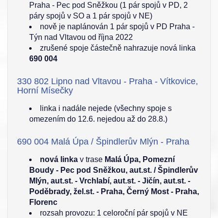
Praha - Pec pod Sněžkou (1 pár spojů v PD, 2
páry spojů v SO a 1 pár spojů v NE)
nově je naplánován 1 pár spojů v PD Praha -
Týn nad Vltavou od října 2022
zrušené spoje částečně nahrazuje nová linka
690 004
330 802 Lipno nad Vltavou - Praha - Vítkovice,
Horní Mísečky
linka i nadále nejede (všechny spoje s
omezením do 12.6. nejedou až do 28.8.)
690 004 Malá Úpa / Špindlerův Mlýn - Praha
nová linka
v trase
Malá Úpa, Pomezní
Boudy - Pec pod Sněžkou, aut.st. / Špindlerův
Mlýn, aut.st. - Vrchlabí, aut.st. - Jičín, aut.st. -
Poděbrady, žel.st. - Praha, Černý Most - Praha,
Florenc
rozsah provozu: 1 celoroční pár spojů v NE