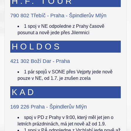
H.F. TOUR
790 802 Třebíč - Praha - Špindlerův Mlýn
1 spoj v NE odpoledne z Prahy časově
posunut a nově jede přes Jilemnici
HOLDOS
421 302 Boží Dar - Praha
1 pár spojů v SONE přes Vejprty jede nově
pouze v NE, od 1.7. je zrušen zcela
KAD
169 226 Praha - Špindlerův Mlýn
spoj v PD z Prahy v 9:00, který měl jet jen o
letních prázdninách, má jet nově až od 1.9.
1 spoj v PÁ odpoledne z Vrchlabí jede nově až