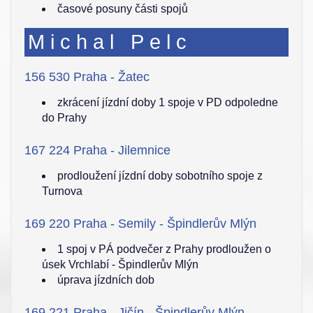
časové posuny části spojů
Michal Pelc
156 530 Praha - Žatec
zkrácení jízdní doby 1 spoje v PD odpoledne
do Prahy
167 224 Praha - Jilemnice
prodloužení jízdní doby sobotního spoje z
Turnova
169 220 Praha - Semily - Špindlerův Mlýn
1 spoj v PÁ podvečer z Prahy prodloužen o
úsek Vrchlabí - Špindlerův Mlýn
úprava jízdních dob
169 221 Praha - Jičín - Špindlerův Mlýn