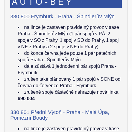
AUTO-BEY
330 800 Frymburk - Praha - Špindlerův Mlýn
na lince je zastaven pravidelný provoz v trase
Praha - Špindlerův Mlýn (1 pár spojů v PÁ, 2
spoje v SO z Prahy, 1 spoj v SO do Prahy, 1 spoj
v NE z Prahy a 2 spoje v NE do Prahy)
do konce června jede pouze 1 pár pátečních
spojů Praha - Špindlerův Mlýn
dále zůstává 1 jednodenní pár spojů Praha -
Frymburk
zrušen také plánovaný 1 pár spojů v SONE od
června do července Praha - Frymburk
zrušené spoje částečně nahrazuje nová linka
690 004
330 801 Přední Výtoň - Praha - Malá Úpa,
Pomezní Boudy
na lince je zastaven pravidelný provoz v trase