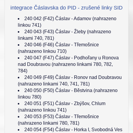
integrace Čáslavska do PID - zrušené linky SID
240 042 (F42) Čáslav - Adamov (nahrazeno
linkou 741)
240 043 (F43) Čáslav - Žleby (nahrazeno
linkami 740, 781)
240 046 (F46) Čáslav - Třemošnice
(nahrazeno linkou 710)
240 047 (F47) Čáslav - Podhořany u Ronova
nad Doubravou (nahrazeno linkami 780, 782,
784)
240 049 (F49) Čáslav - Ronov nad Doubravou
(nahrazeno linkami 740, 741, 781)
240 050 (F50) Čáslav - Běstvina (nahrazeno
linkou 780)
240 051 (F51) Čáslav - Zbýšov, Chlum
(nahrazeno linkou 741)
240 053 (F53) Čáslav - Třemošnice
(nahrazeno linkami 780, 781)
240 054 (F54) Čáslav - Horka I, Svobodná Ves