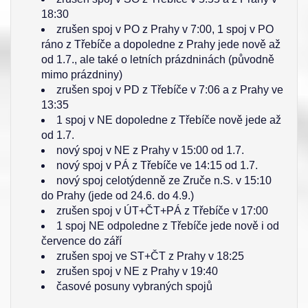
18:30
zrušen spoj v PO z Prahy v 7:00, 1 spoj v PO
ráno z Třebíče a dopoledne z Prahy jede nově až
od 1.7., ale také o letních prázdninách (původně
mimo prázdniny)
zrušen spoj v PD z Třebíče v 7:06 a z Prahy ve
13:35
1 spoj v NE dopoledne z Třebíče nově jede až
od 1.7.
nový spoj v NE z Prahy v 15:00 od 1.7.
nový spoj v PÁ z Třebíče ve 14:15 od 1.7.
nový spoj celotýdenně ze Zruče n.S. v 15:10
do Prahy (jede od 24.6. do 4.9.)
zrušen spoj v ÚT+ČT+PÁ z Třebíče v 17:00
1 spoj NE odpoledne z Třebíče jede nově i od
července do září
zrušen spoj ve ST+ČT z Prahy v 18:25
zrušen spoj v NE z Prahy v 19:40
časové posuny vybraných spojů