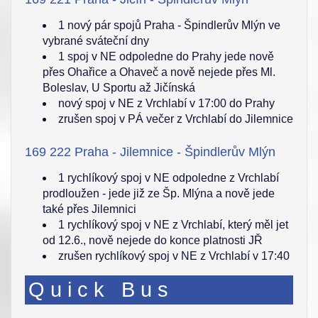
1 nový pár spojů Praha - Špindlerův Mlýn ve
vybrané sváteční dny
1 spoj v NE odpoledne do Prahy jede nově
přes Ohařice a Ohaveč a nově nejede přes Ml.
Boleslav, U Sportu až Jičínská
nový spoj v NE z Vrchlabí v 17:00 do Prahy
zrušen spoj v PÁ večer z Vrchlabí do Jilemnice
169 222 Praha - Jilemnice - Špindlerův Mlýn
1 rychlíkový spoj v NE odpoledne z Vrchlabí
prodloužen - jede již ze Šp. Mlýna a nově jede
také přes Jilemnici
1 rychlíkový spoj v NE z Vrchlabí, který měl jet
od 12.6., nově nejede do konce platnosti JŘ
zrušen rychlíkový spoj v NE z Vrchlabí v 17:40
Quick Bus