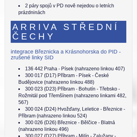
2 páry spojů v PD nově nejedou o letních
prázdninách
ARRIVA STŘEDNÍ
ČECHY
integrace Březnicka a Krásnohorska do PID -
zrušené linky SID
136 442 Praha - Písek (nahrazeno linkou 407)
300 017 (D17) Příbram - Písek - České
Budějovice (nahrazeno linkou 488)
300 023 (D23) Příbram - Bohutín - Třebsko -
Rožmitál pod Třemšínem (nahrazeno linkami 482,
567)
300 024 (D24) Hvožďany, Leletice - Březnice -
Příbram (nahrazeno linkou 524)
300 026 (D26) Březnice - Bělčice - Blatná
(nahrazeno linkou 496)
300 027 (D27) Příbram - Milín - Zalužany -