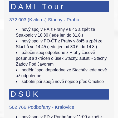
DAMI Tour
372 003 (Kvilda -) Stachy - Praha
nový spoj v PÁ z Prahy v 8:45 a zpět ze
Strakonic v 10:30 (jede jen do 31.8.)
nový spoj v PO-ČT z Prahy v 8:45 a zpět ze
Stachů ve 14:45 (jede jen od 30.6. do 14.8.)
páteční spoj odpoledne z Prahy časově
posunut a zkrácen o úsek Stachy, aut.st. - Stachy,
Zadov Pod Javorem
nedělní spoj dopoledne ze Stachův jede nově
až odpoledne
sobotní pár spojů nově nejede přes Čmelice
DSÚK
562 766 Podbořany - Kralovice
nový spoj v PD z Podbořan v 11:00 a zpět z