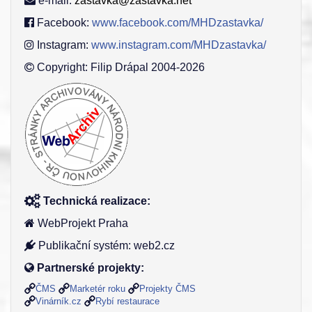
e-mail:
zastavka@zastavka.net
Facebook:
www.facebook.com/MHDzastavka/
Instagram:
www.instagram.com/MHDzastavka/
Copyright: Filip Drápal 2004-2026
Technická realizace:
WebProjekt Praha
Publikační systém: web2.cz
Partnerské projekty:
ČMS
Marketér roku
Projekty ČMS
Vinárník.cz
Rybí restaurace