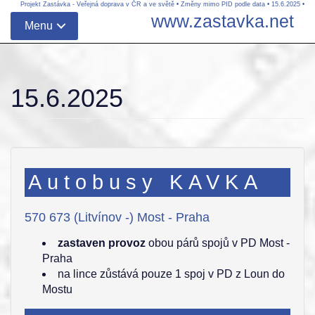
Projekt Zastávka - Veřejná doprava v ČR a ve světě
•
Změny mimo PID podle data
•
15.6.2025
•
www.zastavka.net
Menu
15.6.2025
Autobusy KAVKA
570 673 (Litvínov -) Most - Praha
zastaven provoz
obou párů spojů v PD Most -
Praha
na lince zůstává pouze 1 spoj v PD z Loun do
Mostu