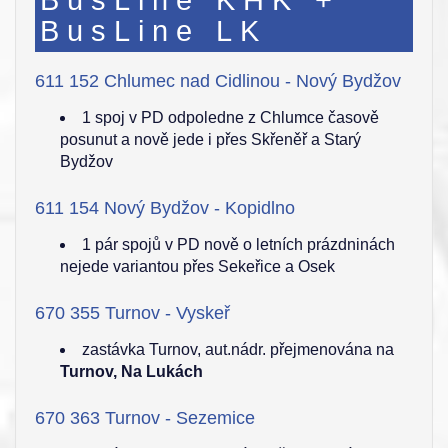
BusLine KHK +
BusLine LK
611 152 Chlumec nad Cidlinou - Nový Bydžov
1 spoj v PD odpoledne z Chlumce časově
posunut a nově jede i přes Skřeněř a Starý
Bydžov
611 154 Nový Bydžov - Kopidlno
1 pár spojů v PD nově o letních prázdninách
nejede variantou přes Sekeřice a Osek
670 355 Turnov - Vyskeř
zastávka Turnov, aut.nádr. přejmenována na
Turnov, Na Lukách
670 363 Turnov - Sezemice