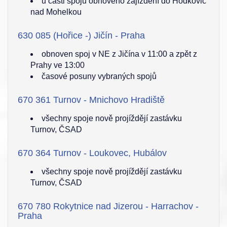
u části spojů obnoveno zajíždění do Hodkovic
nad Mohelkou
630 085 (Hořice -) Jičín - Praha
obnoven spoj v NE z Jičína v 11:00 a zpět z
Prahy ve 13:00
časové posuny vybraných spojů
670 361 Turnov - Mnichovo Hradiště
všechny spoje nově projíždějí zastávku
Turnov, ČSAD
670 364 Turnov - Loukovec, Hubálov
všechny spoje nově projíždějí zastávku
Turnov, ČSAD
670 780 Rokytnice nad Jizerou - Harrachov -
Praha