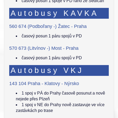
časový posun 1 spoje v PD ráno ze Sedlčan
Autobusy KAVKA
560 674 (Podbořany -) Žatec - Praha
časový posun 1 páru spojů v PD
570 673 (Litvínov -) Most - Praha
časový posun 1 páru spojů v PD
Autobusy VKJ
143 104 Praha - Klatovy - Nýrsko
1 spoj v PÁ do Prahy časově posunut a nově
nejede přes Plzeň
1 spoj v NE do Prahy nově zastavuje ve více
zastávkách po trase