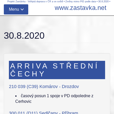
Projekt Zastávka - Veřejná doprava v ČR a ve světě
•
Změny mimo PID podle data
•
30.8.2020
•
www.zastavka.net
Menu
30.8.2020
ARRIVA STŘEDNÍ
ČECHY
210 039 (C39) Komárov - Drozdov
časový posun 1 spoje v PD odpoledne z
Cerhovic
300 011 (D11) Sedlčany - Příbram