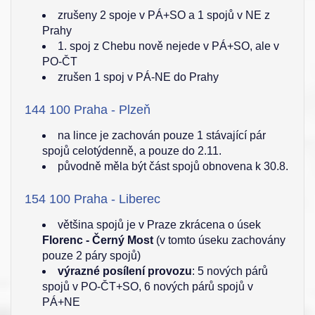
zrušeny 2 spoje v PÁ+SO a 1 spojů v NE z
Prahy
1. spoj z Chebu nově nejede v PÁ+SO, ale v
PO-ČT
zrušen 1 spoj v PÁ-NE do Prahy
144 100 Praha - Plzeň
na lince je zachován pouze 1 stávající pár
spojů celotýdenně, a pouze do 2.11.
původně měla být část spojů obnovena k 30.8.
154 100 Praha - Liberec
většina spojů je v Praze zkrácena o úsek
Florenc - Černý Most
(v tomto úseku zachovány
pouze 2 páry spojů)
výrazné posílení provozu
: 5 nových párů
spojů v PO-ČT+SO, 6 nových párů spojů v
PÁ+NE