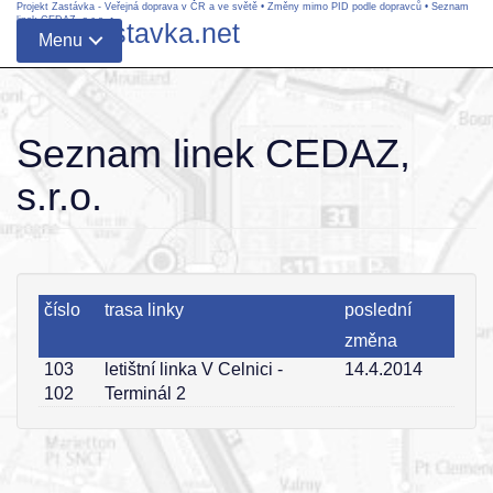
Projekt Zastávka - Veřejná doprava v ČR a ve světě
•
Změny mimo PID podle dopravců
•
Seznam
linek CEDAZ, s.r.o.
•
www.zastavka.net
Menu
Seznam linek CEDAZ,
s.r.o.
číslo
trasa linky
poslední
změna
103
letištní linka V Celnici -
14.4.2014
102
Terminál 2