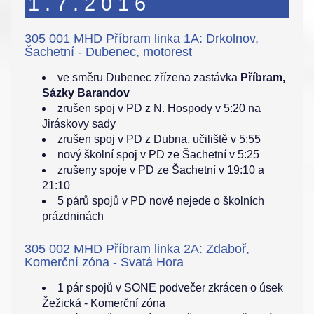
1.7.2016
305 001 MHD Příbram linka 1A: Drkolnov,
Šachetní - Dubenec, motorest
ve směru Dubenec zřízena zastávka
Příbram,
Sázky Barandov
zrušen spoj v PD z N. Hospody v 5:20 na
Jiráskovy sady
zrušen spoj v PD z Dubna, učiliště v 5:55
nový školní spoj v PD ze Šachetní v 5:25
zrušeny spoje v PD ze Šachetní v 19:10 a
21:10
5 párů spojů v PD nově nejede o školních
prázdninách
305 002 MHD Příbram linka 2A: Zdaboř,
Komerční zóna - Svatá Hora
1 pár spojů v SONE podvečer zkrácen o úsek
Žežická - Komerční zóna