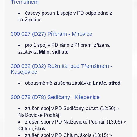
Třemšínem
časový posun 1 spoje v PD odpoledne z
Rožmitálu
300 027 (D27) Příbram - Mirovice
pro 1 spoj v PD ráno z Příbrami zřízena
zastávka
Milín, sídliště
300 032 (D32) Rožmitál pod Třemšínem -
Kasejovice
obousměrně zrušena zastávka
Lnáře, střed
300 078 (D78) Sedlčany - Křepenice
zrušen spoj v PD Sedlčany, aut.st. (12:50) >
Nalžovické Podhájí
zrušen spoj v PD Nalžovické Podhájí (13:05) >
Chlum, škola
zrušen spoj v PD Chlum, škola (13:15) >