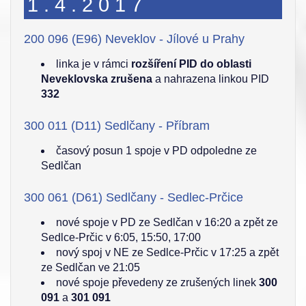
1.4.2017
200 096 (E96) Neveklov - Jílové u Prahy
linka je v rámci
rozšíření PID do oblasti
Neveklovska zrušena
a nahrazena linkou PID
332
300 011 (D11) Sedlčany - Příbram
časový posun 1 spoje v PD odpoledne ze
Sedlčan
300 061 (D61) Sedlčany - Sedlec-Prčice
nové spoje v PD ze Sedlčan v 16:20 a zpět ze
Sedlce-Prčic v 6:05, 15:50, 17:00
nový spoj v NE ze Sedlce-Prčic v 17:25 a zpět
ze Sedlčan ve 21:05
nové spoje převedeny ze zrušených linek
300
091
a
301 091