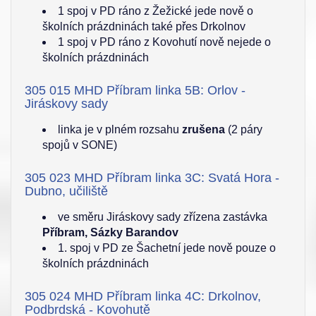
1 spoj v PD ráno z Žežické jede nově o
školních prázdninách také přes Drkolnov
1 spoj v PD ráno z Kovohutí nově nejede o
školních prázdninách
305 015 MHD Příbram linka 5B: Orlov -
Jiráskovy sady
linka je v plném rozsahu
zrušena
(2 páry
spojů v SONE)
305 023 MHD Příbram linka 3C: Svatá Hora -
Dubno, učiliště
ve směru Jiráskovy sady zřízena zastávka
Příbram, Sázky Barandov
1. spoj v PD ze Šachetní jede nově pouze o
školních prázdninách
305 024 MHD Příbram linka 4C: Drkolnov,
Podbrdská - Kovohutě