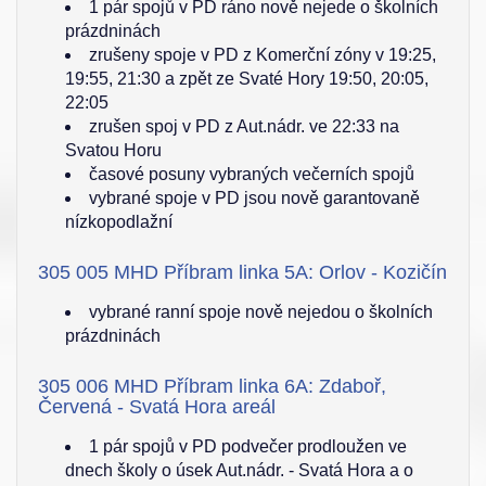
1 pár spojů v PD ráno nově nejede o školních
prázdninách
zrušeny spoje v PD z Komerční zóny v 19:25,
19:55, 21:30 a zpět ze Svaté Hory 19:50, 20:05,
22:05
zrušen spoj v PD z Aut.nádr. ve 22:33 na
Svatou Horu
časové posuny vybraných večerních spojů
vybrané spoje v PD jsou nově garantovaně
nízkopodlažní
305 005 MHD Příbram linka 5A: Orlov - Kozičín
vybrané ranní spoje nově nejedou o školních
prázdninách
305 006 MHD Příbram linka 6A: Zdaboř,
Červená - Svatá Hora areál
1 pár spojů v PD podvečer prodloužen ve
dnech školy o úsek Aut.nádr. - Svatá Hora a o