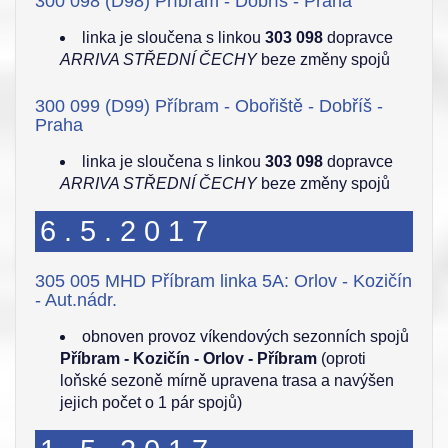
300 098 (D98) Příbram - Dobříš - Praha
linka je sloučena s linkou
303 098
dopravce
ARRIVA STŘEDNÍ ČECHY
beze změny spojů
300 099 (D99) Příbram - Obořiště - Dobříš -
Praha
linka je sloučena s linkou
303 098
dopravce
ARRIVA STŘEDNÍ ČECHY
beze změny spojů
6.5.2017
305 005 MHD Příbram linka 5A: Orlov - Kozičín
- Aut.nádr.
obnoven provoz víkendových sezonních spojů
Příbram - Kozičín - Orlov - Příbram
(oproti
loňské sezoně mírně upravena trasa a navýšen
jejich počet o 1 pár spojů)