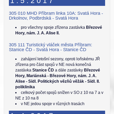
1.5.2017
305 010 MHD Příbram linka 10A: Svatá Hora -
Drkolnov, Podbrdská - Svatá Hora
pro všechny spoje zřízena zastávka
Březové
Hory, nám. J. A. Alise II.
305 111 Turistický vláček města Příbram:
Stanice ČD - Svatá Hora - Stanice ČD
zahájení letošní sezony, oproti loňskému JŘ
zřízena pro část spojů v NE nová konečná
zastávka
Stanice ČD
a dále zastávky
Březové
Hory, Mariánská - Březové Hory, nám. J. A.
Alise - Sídl. Politických vězňů věžák - Sídl. II.
poliklinika
celkový počet spojů snížen v SO z 10 na 7 a v
NE z 10 na 8
v NE jedou spoje v různých trasách