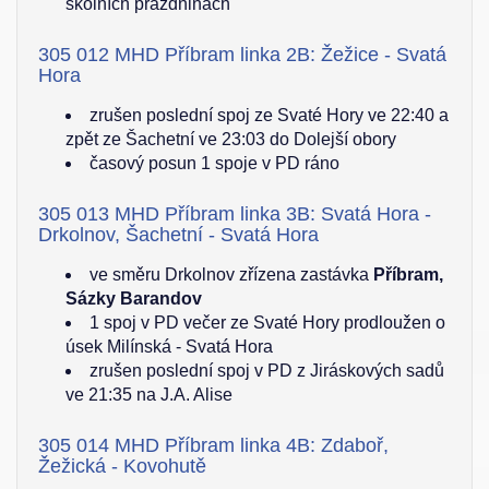
školních prázdninách
305 012 MHD Příbram linka 2B: Žežice - Svatá
Hora
zrušen poslední spoj ze Svaté Hory ve 22:40 a
zpět ze Šachetní ve 23:03 do Dolejší obory
časový posun 1 spoje v PD ráno
305 013 MHD Příbram linka 3B: Svatá Hora -
Drkolnov, Šachetní - Svatá Hora
ve směru Drkolnov zřízena zastávka
Příbram,
Sázky Barandov
1 spoj v PD večer ze Svaté Hory prodloužen o
úsek Milínská - Svatá Hora
zrušen poslední spoj v PD z Jiráskových sadů
ve 21:35 na J.A. Alise
305 014 MHD Příbram linka 4B: Zdaboř,
Žežická - Kovohutě