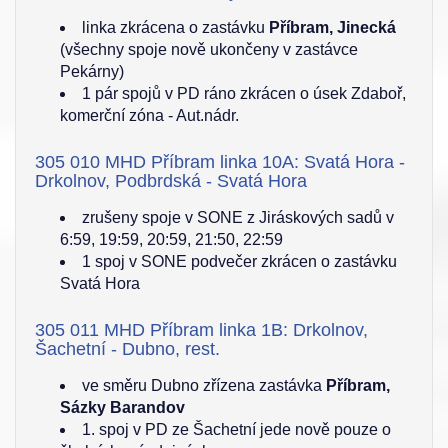
linka zkrácena o zastávku
Příbram, Jinecká
(všechny spoje nově ukončeny v zastávce
Pekárny)
1 pár spojů v PD ráno zkrácen o úsek Zdaboř,
komerční zóna - Aut.nádr.
305 010 MHD Příbram linka 10A: Svatá Hora -
Drkolnov, Podbrdská - Svatá Hora
zrušeny spoje v SONE z Jiráskových sadů v
6:59, 19:59, 20:59, 21:50, 22:59
1 spoj v SONE podvečer zkrácen o zastávku
Svatá Hora
305 011 MHD Příbram linka 1B: Drkolnov,
Šachetní - Dubno, rest.
ve směru Dubno zřízena zastávka
Příbram,
Sázky Barandov
1. spoj v PD ze Šachetní jede nově pouze o