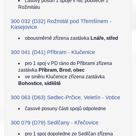
časový posun 1 spoje v NE podvečer z
Rožmitálu
300 032 (D32) Rožmitál pod Třemšínem -
Kasejovice
obousměrně zřízena zastávka
Lnáře, střed
300 041 (D41) Příbram - Klučenice
pro 1 spoj v PD ráno do Příbrami zřízena
zastávka
Příbram, Brod, obec
ve směru Klučenice zřízena zastávka
Bohostice, sídliště
300 063 (D63) Sedlec-Prčice, Veletín - Votice
časové posuny části spojů odpoledne
300 079 (D79) Sedlčany - Křečovice
pro 1 spoj dopoledne ze Sedlčan zřízena