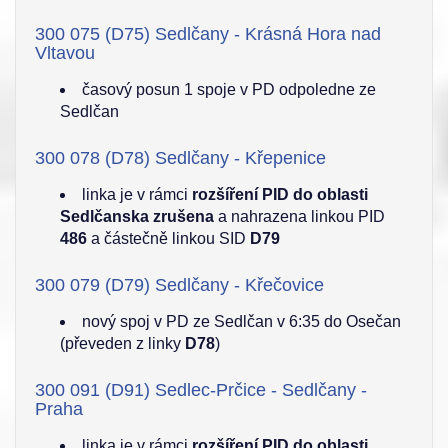
300 075 (D75) Sedlčany - Krásná Hora nad
Vltavou
časový posun 1 spoje v PD odpoledne ze
Sedlčan
300 078 (D78) Sedlčany - Křepenice
linka je v rámci
rozšíření PID do oblasti
Sedlčanska zrušena
a nahrazena linkou PID
486
a částečně linkou SID
D79
300 079 (D79) Sedlčany - Křečovice
nový spoj v PD ze Sedlčan v 6:35 do Osečan
(převeden z linky
D78
)
300 091 (D91) Sedlec-Prčice - Sedlčany -
Praha
linka je v rámci
rozšíření PID do oblasti