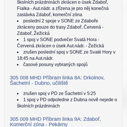
školních prázdninách zkrácen o úsek Zdaboř,
Fialka - Aut.nádr. a zřízena je pro něj konečná
zastávka Zdaboř, komerční zóna
poslední 2 spoje v SONE ze Zdaboře
zkráceny pouze do trasy Zdaboř, Červená -
Zdaboř, Žežická
1 spoj v SONE podvečer Svatá Hora -
Červená zkrácen o úsek Aut.nádr. - Žežická
zrušen poslední spoj v SONE ze Svaté Hory v
18:45 na Aut.nádr.
časové posuny vybraných spojů
305 008 MHD Příbram linka 8A: Drkolnov,
Šachetní - Dubno, učiliště
zrušen spoj v PD ze Šachetní v 5:25
1 spoj v PD odpoledne z Dubna nově nejede o
školních prázdninách
305 009 MHD Příbram linka 9A: Zdaboř,
Komerční zóna - Pekárny