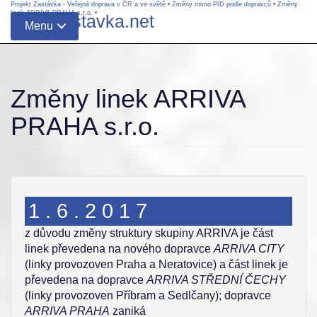
Projekt Zastávka - Veřejná doprava v ČR a ve světě
•
Změny mimo PID podle dopravců
•
Změny
linek ARRIVA PRAHA s.r.o.
•
www.zastavka.net
Menu
Změny linek ARRIVA
PRAHA s.r.o.
1.6.2017
z důvodu změny struktury skupiny ARRIVA je část
linek převedena na nového dopravce
ARRIVA CITY
(linky provozoven Praha a Neratovice) a část linek je
převedena na dopravce
ARRIVA STŘEDNÍ ČECHY
(linky provozoven Příbram a Sedlčany); dopravce
ARRIVA PRAHA
zaniká