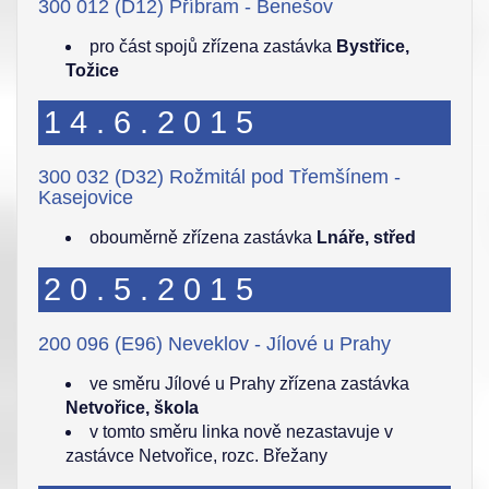
300 012 (D12) Příbram - Benešov
pro část spojů zřízena zastávka
Bystřice,
Tožice
14.6.2015
300 032 (D32) Rožmitál pod Třemšínem -
Kasejovice
obouměrně zřízena zastávka
Lnáře, střed
20.5.2015
200 096 (E96) Neveklov - Jílové u Prahy
ve směru Jílové u Prahy zřízena zastávka
Netvořice, škola
v tomto směru linka nově nezastavuje v
zastávce Netvořice, rozc. Břežany