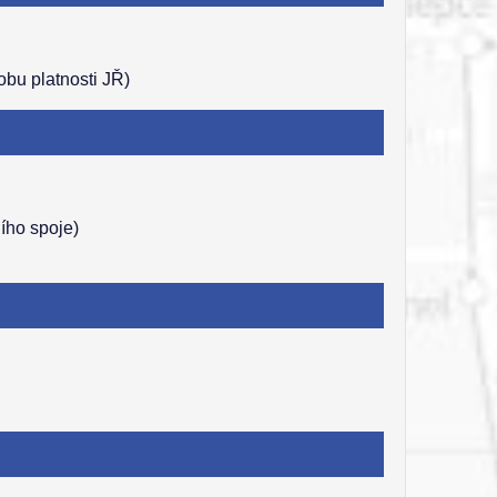
obu platnosti JŘ)
ího spoje)