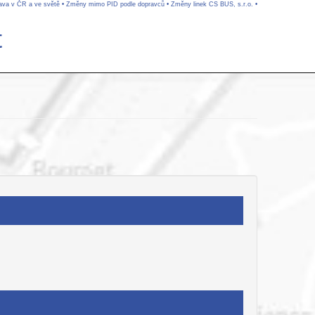
rava v ČR a ve světě
•
Změny mimo PID podle dopravců
•
Změny linek CS BUS, s.r.o.
•
t