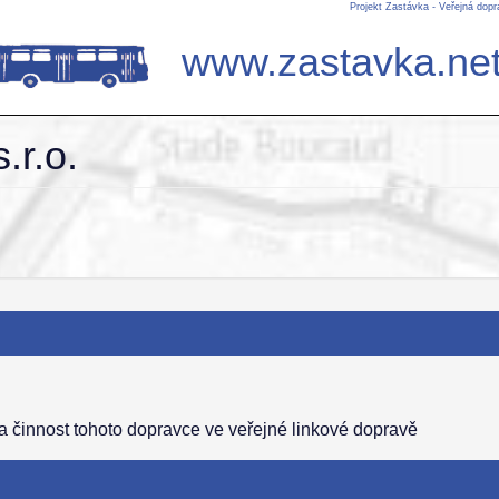
Projekt Zastávka - Veřejná dop
www.zastavka.ne
.r.o.
a činnost tohoto dopravce ve veřejné linkové dopravě