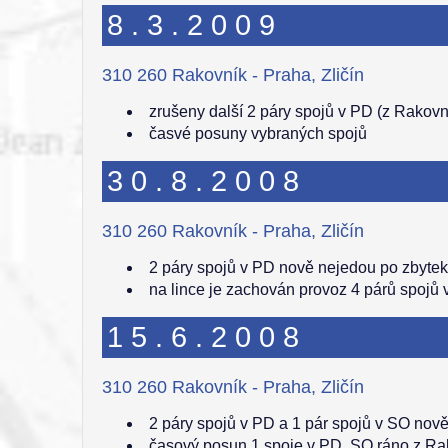
8.3.2009
310 260 Rakovník - Praha, Zličín
zrušeny další 2 páry spojů v PD (z Rakovní
časvé posuny vybraných spojů
30.8.2008
310 260 Rakovník - Praha, Zličín
2 páry spojů v PD nově nejedou po zbytek 
na lince je zachován provoz 4 párů spojů 
15.6.2008
310 260 Rakovník - Praha, Zličín
2 páry spojů v PD a 1 pár spojů v SO nově
časový posun 1 spoje v PD, SO ráno z Ra