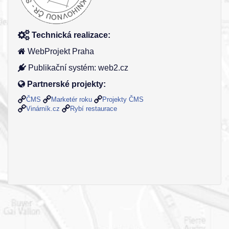
Technická realizace:
WebProjekt Praha
Publikační systém: web2.cz
Partnerské projekty:
ČMS
Marketér roku
Projekty ČMS
Vinárník.cz
Rybí restaurace