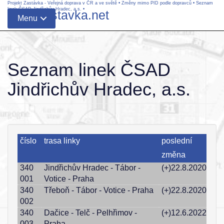
Projekt Zastávka - Veřejná doprava v ČR a ve světě
•
Změny mimo PID podle dopravců
•
Seznam
linek ČSAD Jindřichův Hradec, a.s.
•
www.zastavka.net
Menu
Seznam linek ČSAD
Jindřichův Hradec, a.s.
číslo
trasa linky
poslední
změna
340
Jindřichův Hradec - Tábor -
(+)22.8.2020
001
Votice - Praha
340
Třeboň - Tábor - Votice - Praha
(+)22.8.2020
002
340
Dačice - Telč - Pelhřimov -
(+)12.6.2022
003
Praha