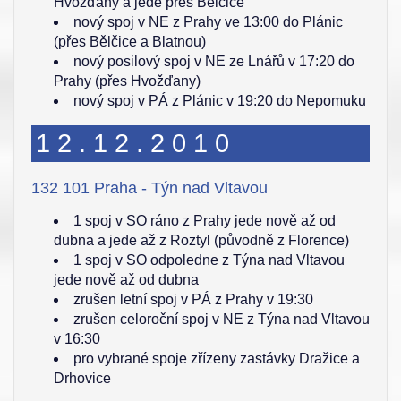
Hvožďany a jede přes Bělčice
nový spoj v NE z Prahy ve 13:00 do Plánic
(přes Bělčice a Blatnou)
nový posilový spoj v NE ze Lnářů v 17:20 do
Prahy (přes Hvožďany)
nový spoj v PÁ z Plánic v 19:20 do Nepomuku
12.12.2010
132 101 Praha - Týn nad Vltavou
1 spoj v SO ráno z Prahy jede nově až od
dubna a jede až z Roztyl (původně z Florence)
1 spoj v SO odpoledne z Týna nad Vltavou
jede nově až od dubna
zrušen letní spoj v PÁ z Prahy v 19:30
zrušen celoroční spoj v NE z Týna nad Vltavou
v 16:30
pro vybrané spoje zřízeny zastávky Dražice a
Drhovice