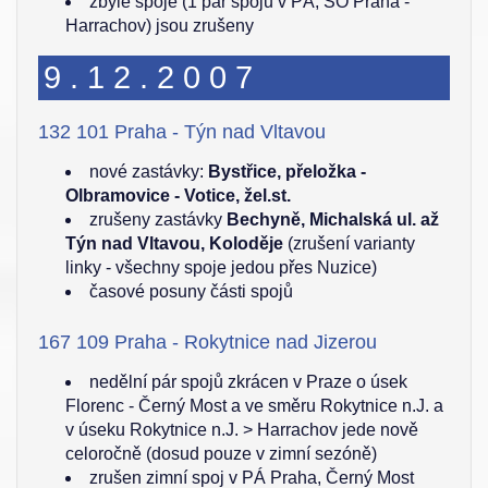
zbylé spoje (1 pár spojů v PÁ, SO Praha -
Harrachov) jsou zrušeny
9.12.2007
132 101 Praha - Týn nad Vltavou
nové zastávky:
Bystřice, přeložka -
Olbramovice - Votice, žel.st.
zrušeny zastávky
Bechyně, Michalská ul. až
Týn nad Vltavou, Koloděje
(zrušení varianty
linky - všechny spoje jedou přes Nuzice)
časové posuny části spojů
167 109 Praha - Rokytnice nad Jizerou
nedělní pár spojů zkrácen v Praze o úsek
Florenc - Černý Most a ve směru Rokytnice n.J. a
v úseku Rokytnice n.J. > Harrachov jede nově
celoročně (dosud pouze v zimní sezóně)
zrušen zimní spoj v PÁ Praha, Černý Most