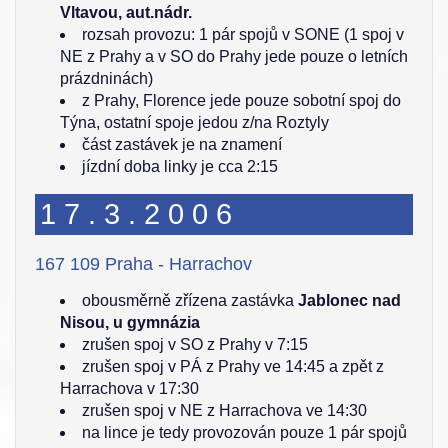
Vltavou, aut.nádr.
rozsah provozu: 1 pár spojů v SONE (1 spoj v
NE z Prahy a v SO do Prahy jede pouze o letních
prázdninách)
z Prahy, Florence jede pouze sobotní spoj do
Týna, ostatní spoje jedou z/na Roztyly
část zastávek je na znamení
jízdní doba linky je cca 2:15
17.3.2006
167 109 Praha - Harrachov
obousměrně zřízena zastávka
Jablonec nad
Nisou, u gymnázia
zrušen spoj v SO z Prahy v 7:15
zrušen spoj v PÁ z Prahy ve 14:45 a zpět z
Harrachova v 17:30
zrušen spoj v NE z Harrachova ve 14:30
na lince je tedy provozován pouze 1 pár spojů