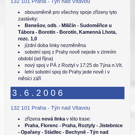
132 101 Praha - Týn nad Vltavou
obousměrně pro všechny spoje zřízeny tyto
zastávky:
Benešov, odb. - Miličín - Sudoměřice u
Tábora - Borotín - Borotín, Kamenná Lhota,
rozc. 1,0
jízdní doba linky nezměněna
sobotní spoj z Prahy nově nejede v zimním
období (od října)
nový spoj v PÁ z Roztyl v 17:25 do Týna n.Vlt.
letní sobotní spoj do Prahy jede nově i v
měsíci září
3.6.2006
132 101 Praha - Týn nad Vltavou
zřízena
nová linka
v této trase:
Praha, Florenc - Praha, Roztyly - Jistebnice
- Opařany - Stádlec - Bechyně - Týn nad