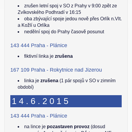
zrušen letní spoj v SO z Prahy v 9:00 zpět ze
Zvíkovského Podhradí v 16:15
oba zbývající spoje jedou nově přes Orlík n.Vlt.
a Kožlí u Orlíka
nedělní spoj do Prahy časově posunut
143 444 Praha - Plánice
fiktivní linka je
zrušena
167 109 Praha - Rokytnice nad Jizerou
linka je
zrušena
(1 pár spojů v SO v zimním
období)
14.6.2015
143 444 Praha - Plánice
na lince je
pozastaven provoz
(dosud