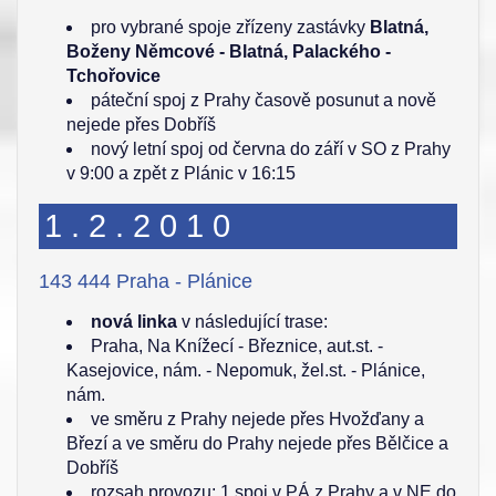
pro vybrané spoje zřízeny zastávky
Blatná,
Boženy Němcové - Blatná, Palackého -
Tchořovice
páteční spoj z Prahy časově posunut a nově
nejede přes Dobříš
nový letní spoj od června do září v SO z Prahy
v 9:00 a zpět z Plánic v 16:15
1.2.2010
143 444 Praha - Plánice
nová linka
v následující trase:
Praha, Na Knížecí - Březnice, aut.st. -
Kasejovice, nám. - Nepomuk, žel.st. - Plánice,
nám.
ve směru z Prahy nejede přes Hvožďany a
Březí a ve směru do Prahy nejede přes Bělčice a
Dobříš
rozsah provozu: 1 spoj v PÁ z Prahy a v NE do