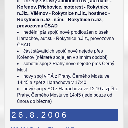
zřízeny zastávky
Jablonec n.N., aut.nádr. -
Kořenov, Příchovice, motorest - Rokytnice
n.Jiz., Vilémov - Rokytnice n.Jiz., hostinec -
Rokytnice n.Jiz., nám. - Rokytnice n.Jiz.,
provozovna ČSAD
nedělní pár spojů nově prodloužen o úsek
Harrachov, aut.st. - Rokytnice n.Jiz., provozovna
ČSAD
část stávajících spojů nově nejede přes
Kořenov (některé spoje jen v zimním období)
sobotní spoj z Prahy nově nejede přes Černý
Most
nový spoj v PÁ z Prahy, Černého Mostu ve
14:45 a zpět z Harrachova v 17:40
nový spoj v SO z Harrachova ve 12:10 a zpět z
Prahy, Černého Mostu ve 14:45 (jede pouze od
února do března)
26.8.2006