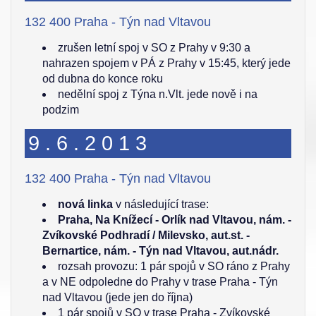
132 400 Praha - Týn nad Vltavou
zrušen letní spoj v SO z Prahy v 9:30 a
nahrazen spojem v PÁ z Prahy v 15:45, který jede
od dubna do konce roku
nedělní spoj z Týna n.Vlt. jede nově i na
podzim
9.6.2013
132 400 Praha - Týn nad Vltavou
nová linka
v následující trase:
Praha, Na Knížecí - Orlík nad Vltavou, nám. -
Zvíkovské Podhradí / Milevsko, aut.st. -
Bernartice, nám. - Týn nad Vltavou, aut.nádr.
rozsah provozu: 1 pár spojů v SO ráno z Prahy
a v NE odpoledne do Prahy v trase Praha - Týn
nad Vltavou (jede jen do října)
1 pár spojů v SO v trase Praha - Zvíkovské