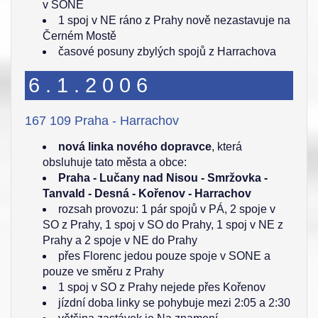
v SONE
1 spoj v NE ráno z Prahy nově nezastavuje na
Černém Mostě
časové posuny zbylých spojů z Harrachova
6.1.2006
167 109 Praha - Harrachov
nová linka nového dopravce
, která
obsluhuje tato města a obce:
Praha - Lučany nad Nisou - Smržovka -
Tanvald - Desná - Kořenov - Harrachov
rozsah provozu: 1 pár spojů v PÁ, 2 spoje v
SO z Prahy, 1 spoj v SO do Prahy, 1 spoj v NE z
Prahy a 2 spoje v NE do Prahy
přes Florenc jedou pouze spoje v SONE a
pouze ve směru z Prahy
1 spoj v SO z Prahy nejede přes Kořenov
jízdní doba linky se pohybuje mezi 2:05 a 2:30