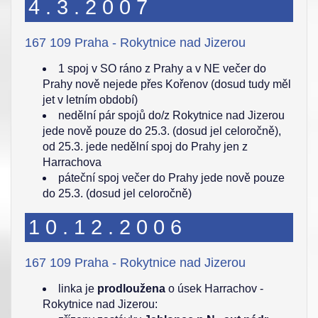
4.3.2007
167 109 Praha - Rokytnice nad Jizerou
1 spoj v SO ráno z Prahy a v NE večer do
Prahy nově nejede přes Kořenov (dosud tudy měl
jet v letním období)
nedělní pár spojů do/z Rokytnice nad Jizerou
jede nově pouze do 25.3. (dosud jel celoročně),
od 25.3. jede nedělní spoj do Prahy jen z
Harrachova
páteční spoj večer do Prahy jede nově pouze
do 25.3. (dosud jel celoročně)
10.12.2006
167 109 Praha - Rokytnice nad Jizerou
linka je
prodloužena
o úsek Harrachov -
Rokytnice nad Jizerou: