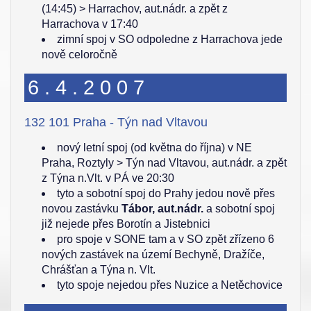
(14:45) > Harrachov, aut.nádr. a zpět z
Harrachova v 17:40
zimní spoj v SO odpoledne z Harrachova jede
nově celoročně
6.4.2007
132 101 Praha - Týn nad Vltavou
nový letní spoj (od května do října) v NE
Praha, Roztyly > Týn nad Vltavou, aut.nádr. a zpět
z Týna n.Vlt. v PÁ ve 20:30
tyto a sobotní spoj do Prahy jedou nově přes
novou zastávku
Tábor, aut.nádr.
a sobotní spoj
již nejede přes Borotín a Jistebnici
pro spoje v SONE tam a v SO zpět zřízeno 6
nových zastávek na území Bechyně, Dražíče,
Chrášťan a Týna n. Vlt.
tyto spoje nejedou přes Nuzice a Netěchovice