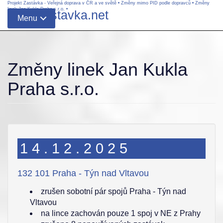
Projekt Zastávka - Veřejná doprava v ČR a ve světě
•
Změny mimo PID podle dopravců
•
Změny
linek Jan Kukla Praha s.r.o.
•
www.zastavka.net
Menu
Změny linek Jan Kukla
Praha s.r.o.
14.12.2025
132 101 Praha - Týn nad Vltavou
zrušen sobotní pár spojů Praha - Týn nad
Vltavou
na lince zachován pouze 1 spoj v NE z Prahy