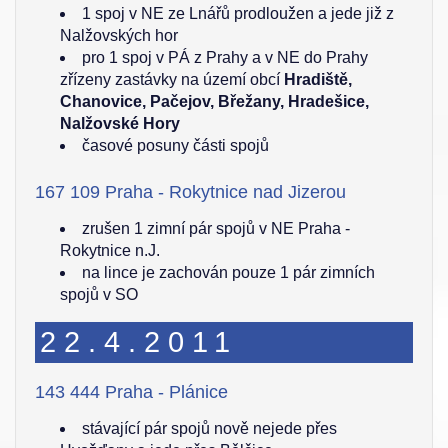
1 spoj v NE ze Lnářů prodloužen a jede již z
Nalžovských hor
pro 1 spoj v PÁ z Prahy a v NE do Prahy
zřízeny zastávky na území obcí
Hradiště,
Chanovice, Pačejov, Břežany, Hradešice,
Nalžovské Hory
časové posuny části spojů
167 109 Praha - Rokytnice nad Jizerou
zrušen 1 zimní pár spojů v NE Praha -
Rokytnice n.J.
na lince je zachován pouze 1 pár zimních
spojů v SO
22.4.2011
143 444 Praha - Plánice
stávající pár spojů nově nejede přes