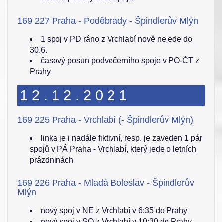
169 227 Praha - Poděbrady - Špindlerův Mlýn
1 spoj v PD ráno z Vrchlabí nově nejede do
30.6.
časový posun podvečerního spoje v PO-ČT z
Prahy
12.12.2021
169 225 Praha - Vrchlabí (- Špindlerův Mlýn)
linka je i nadále fiktivní, resp. je zaveden 1 pár
spojů v PÁ Praha - Vrchlabí, který jede o letních
prázdninách
169 226 Praha - Mladá Boleslav - Špindlerův
Mlýn
nový spoj v NE z Vrchlabí v 6:35 do Prahy
nový spoj v SO z Vrchlabí v 10:30 do Prahy