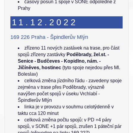
časový posun 1 spoje v SONE odpoledne z
Prahy
11.12.2022
169 226 Praha - Špindlerův Mlýn
zřízeno 11 nových zastávek na trase, pro část
spojů zřízeny zastávky
Poděbrady, žel.st. -
Senice - Budčeves - Kopidlno, nám. -
Jičíněves, hostinec
(tyto spoje nejedou přes Ml.
Boleslav)
celková změna jízdního řádu - zavedeny spoje
zejména v trase přes Poděbrady, výrazně
navýšen počet spojů v úseku Vrchlabí -
Špindlerův Mlýn
linka je v provozu v souhrnu celotýdenně v
taktu cca 120 minut
celková změna počtu spojů: v PD +4 páry
spojů, v SONE +1 pár spojů, zrušen 1 páteční pár
spojů (převeden na linku 169 227)