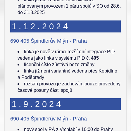
plánovaným provozem 1 páru spojů v SO od 28.6.
do 31.8.2025
1.12.2024
690 405 Špindlerův Mlýn - Praha
linka je nově v rámci rozšíření integrace PID
vedena jako linka v systému PID č.
405
licenční číslo zůstává beze změny
linka již není variantně vedena přes Kopidlno
a Poděbrady
rozsah provozu je zachován, pouze provedeny
časové posuny části spojů
1.9.2024
690 405 Špindlerův Mlýn - Praha
nový spoj v PÁ z Vrchlabí v 10:00 do Prahy