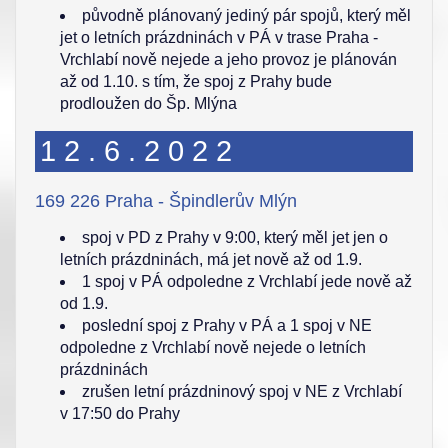
původně plánovaný jediný pár spojů, který měl
jet o letních prázdninách v PÁ v trase Praha -
Vrchlabí nově nejede a jeho provoz je plánován
až od 1.10. s tím, že spoj z Prahy bude
prodloužen do Šp. Mlýna
12.6.2022
169 226 Praha - Špindlerův Mlýn
spoj v PD z Prahy v 9:00, který měl jet jen o
letních prázdninách, má jet nově až od 1.9.
1 spoj v PÁ odpoledne z Vrchlabí jede nově až
od 1.9.
poslední spoj z Prahy v PÁ a 1 spoj v NE
odpoledne z Vrchlabí nově nejede o letních
prázdninách
zrušen letní prázdninový spoj v NE z Vrchlabí
v 17:50 do Prahy