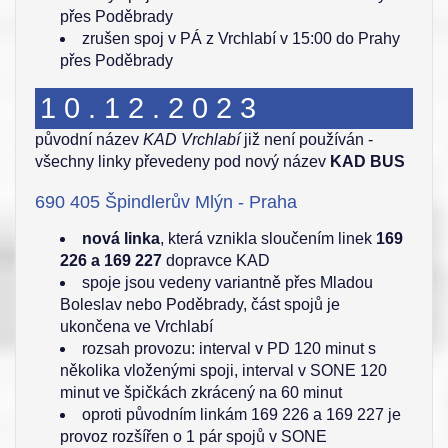
přes Poděbrady
zrušen spoj v PÁ z Vrchlabí v 15:00 do Prahy
přes Poděbrady
10.12.2023
původní název
KAD Vrchlabí
již není používán -
všechny linky převedeny pod nový název
KAD BUS
690 405 Špindlerův Mlýn - Praha
nová linka
, která vznikla sloučením linek
169
226 a 169 227
dopravce KAD
spoje jsou vedeny variantně přes Mladou
Boleslav nebo Poděbrady, část spojů je
ukončena ve Vrchlabí
rozsah provozu: interval v PD 120 minut s
několika vloženými spoji, interval v SONE 120
minut ve špičkách zkrácený na 60 minut
oproti původním linkám 169 226 a 169 227 je
provoz rozšířen o 1 pár spojů v SONE