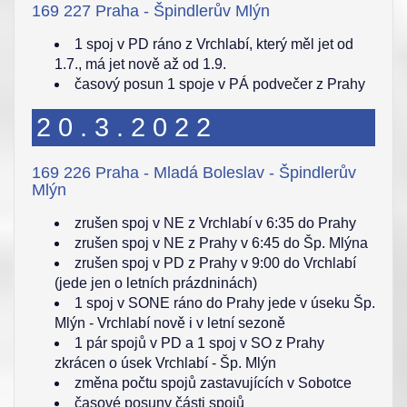
169 227 Praha - Špindlerův Mlýn
1 spoj v PD ráno z Vrchlabí, který měl jet od
1.7., má jet nově až od 1.9.
časový posun 1 spoje v PÁ podvečer z Prahy
20.3.2022
169 226 Praha - Mladá Boleslav - Špindlerův
Mlýn
zrušen spoj v NE z Vrchlabí v 6:35 do Prahy
zrušen spoj v NE z Prahy v 6:45 do Šp. Mlýna
zrušen spoj v PD z Prahy v 9:00 do Vrchlabí
(jede jen o letních prázdninách)
1 spoj v SONE ráno do Prahy jede v úseku Šp.
Mlýn - Vrchlabí nově i v letní sezoně
1 pár spojů v PD a 1 spoj v SO z Prahy
zkrácen o úsek Vrchlabí - Šp. Mlýn
změna počtu spojů zastavujících v Sobotce
časové posuny části spojů