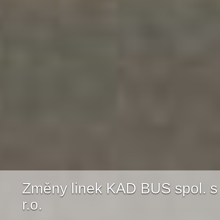
Změny linek KAD BUS spol. s
r.o.