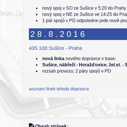
nový spoj v SO ze Sušice v 5:20 do Prahy 
nový spoj v NE ze Sušice ve 14:25 do Pra
1 pár spojů v PD odpoledne jede nově po
28.8.2016
435 100 Sušice - Praha
nová linka
nového dopravce v trase:
Sušice, nábřeží - Horažďovice, žel.st. - 
rozsah provozu: 2 páry spojů v PD
seznam linek tohoto dopravce
Obsah stránek: