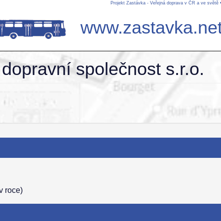
Projekt Zastávka - Veřejná doprava v ČR a ve světě
www.zastavka.ne
dopravní společnost s.r.o.
v roce)