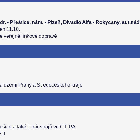
dr. - Přeštice, nám. - Plzeň, Divadlo Alfa - Rokycany, aut.nádr
jen 11.10.
ve veřejné linkové dopravě
na území Prahy a Středočeského kraje
ušice a také 1 pár spojů ve ČT, PÁ
 PD