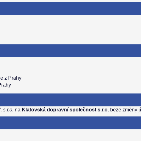
e z Prahy
Prahy
s.r.o.
na
Klatovská dopravní společnost s.r.o.
beze změny jíz