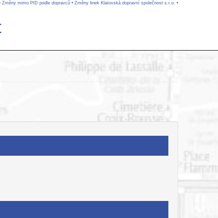
•
Změny mimo PID podle dopravců
•
Změny linek Klatovská dopravní společnost s.r.o.
•
t