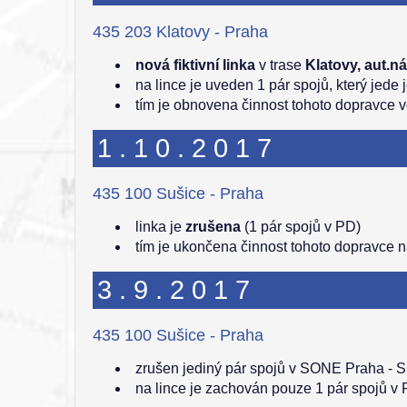
435 203 Klatovy - Praha
nová fiktivní linka
v trase
Klatovy, aut.ná
na lince je uveden 1 pár spojů, který jede 
tím je obnovena činnost tohoto dopravce 
1.10.2017
435 100 Sušice - Praha
linka je
zrušena
(1 pár spojů v PD)
tím je ukončena činnost tohoto dopravce 
3.9.2017
435 100 Sušice - Praha
zrušen jediný pár spojů v SONE Praha - S
na lince je zachován pouze 1 pár spojů v