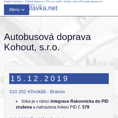
Projekt Zastávka - Veřejná doprava v ČR a ve světě
•
Změny mimo PID podle dopravců
•
Autobusová doprava Kohout, s.r.o.
•
www.zastavka.net
Menu
Autobusová doprava
Kohout, s.r.o.
15.12.2019
310 202 Křivoklát - Branov
linka je v rámci
integrace Rakovnicka do PID
zrušena
a nahrazena linkou PID č.
579