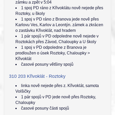
zámku a zpět v 5:04
1 spoj PD ráno z Křivoklátu nově nejede přes
Roztoky, u školy
1 spoj v PD ráno z Branova jede nově přes
Karlovu Ves, Karlov a Leontýn. zámek a zkrácen
o zastávku Křivoklát, nad hradem
1 pár spojů v PD odpoledne nově nejede v
Roztokách přes Závod, Chaloupky a U školy
1 spoj v PD odpoledne z Branova je
prodloužen o úsek Roztoky, Chaloupky >
Křivoklát
časové posuny většiny spojů
310 203 Křivoklát - Roztoky
linka nově nejede přes z. Křivoklát, samota
Volšičky
1 pár spojů v PD jede nově přes Roztoky,
Chaloupky
časové posuny části spojů