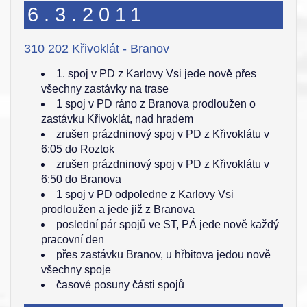
6.3.2011
310 202 Křivoklát - Branov
1. spoj v PD z Karlovy Vsi jede nově přes
všechny zastávky na trase
1 spoj v PD ráno z Branova prodloužen o
zastávku Křivoklát, nad hradem
zrušen prázdninový spoj v PD z Křivoklátu v
6:05 do Roztok
zrušen prázdninový spoj v PD z Křivoklátu v
6:50 do Branova
1 spoj v PD odpoledne z Karlovy Vsi
prodloužen a jede již z Branova
poslední pár spojů ve ST, PÁ jede nově každý
pracovní den
přes zastávku Branov, u hřbitova jedou nově
všechny spoje
časové posuny části spojů