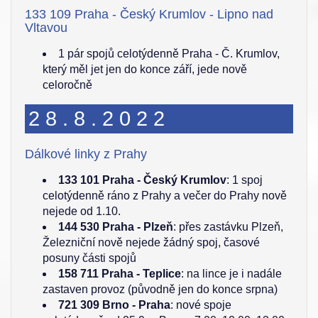
133 109 Praha - Český Krumlov - Lipno nad
Vltavou
1 pár spojů celotýdenně Praha - Č. Krumlov,
který měl jet jen do konce září, jede nově
celoročně
28.8.2022
Dálkové linky z Prahy
133 101 Praha - Český Krumlov
: 1 spoj
celotýdenně ráno z Prahy a večer do Prahy nově
nejede od 1.10.
144 530 Praha - Plzeň
: přes zastávku Plzeň,
Železniční nově nejede žádný spoj, časové
posuny části spojů
158 711 Praha - Teplice
: na lince je i nadále
zastaven provoz (původně jen do konce srpna)
721 309 Brno - Praha
: nové spoje