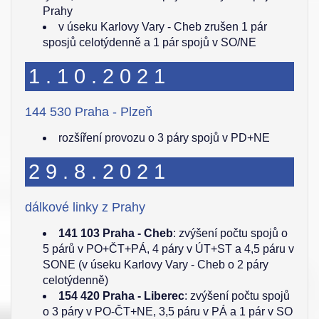
Prahy
v úseku Karlovy Vary - Cheb zrušen 1 pár
sposjů celotýdenně a 1 pár spojů v SO/NE
1.10.2021
144 530 Praha - Plzeň
rozšíření provozu o 3 páry spojů v PD+NE
29.8.2021
dálkové linky z Prahy
141 103 Praha - Cheb
: zvýšení počtu spojů o
5 párů v PO+ČT+PÁ, 4 páry v ÚT+ST a 4,5 páru v
SONE (v úseku Karlovy Vary - Cheb o 2 páry
celotýdenně)
154 420 Praha - Liberec
: zvýšení počtu spojů
o 3 páry v PO-ČT+NE, 3,5 páru v PÁ a 1 pár v SO