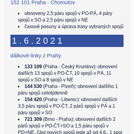
152 101 Praha - Chomutov
obnoveny 2,5 páru spojů v PO-PÁ, 4 páry
spojů v SO a 2,5 páru spojů v NE
časové posuny a úprava trasy vybraných spojů
1.6.2021
dálkové linky z Prahy
133 109
(Praha - Český Krumlov): obnovení
dalších 13 spojů v PO-ČT, 10 spojů v PÁ, 11
spojů v SO a 8 spojů v NE
144 530
(Praha - Plzeň): obnovení dalšího 1
páru spojů celotýdenně
154 420
(Praha - Liberec): obnovení dalších
3,5 páru spojů v PO-ČT, 2 párů spojů v PÁ a 1
páru spojů v SO
721 309
(Brno - Praha): obnovení dalších 2
párů spojů v PO-ČT+SO a 1,5 páru spojů v
PD+NE, část nových spojů jede až od 4.6., 1 spoj