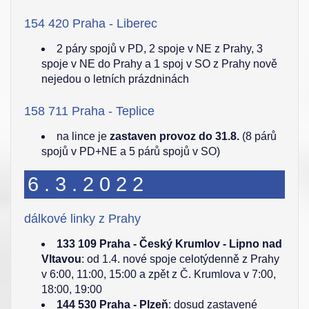
154 420 Praha - Liberec
2 páry spojů v PD, 2 spoje v NE z Prahy, 3
spoje v NE do Prahy a 1 spoj v SO z Prahy nově
nejedou o letních prázdninách
158 711 Praha - Teplice
na lince je
zastaven provoz do 31.8.
(8 párů
spojů v PD+NE a 5 párů spojů v SO)
6.3.2022
dálkové linky z Prahy
133 109 Praha - Český Krumlov - Lipno nad
Vltavou
: od 1.4. nové spoje celotýdenně z Prahy
v 6:00, 11:00, 15:00 a zpět z Č. Krumlova v 7:00,
18:00, 19:00
144 530 Praha - Plzeň
: dosud zastavené