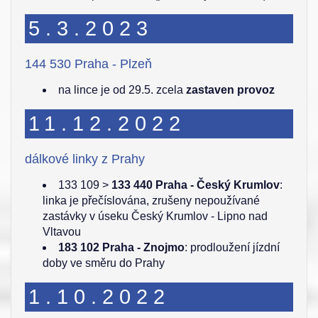
5.3.2023
144 530 Praha - Plzeň
na lince je od 29.5. zcela
zastaven provoz
11.12.2022
dálkové linky z Prahy
133 109 >
133 440 Praha - Český Krumlov
:
linka je přečíslována, zrušeny nepoužívané
zastávky v úseku Český Krumlov - Lipno nad
Vltavou
183 102 Praha - Znojmo
: prodloužení jízdní
doby ve směru do Prahy
1.10.2022