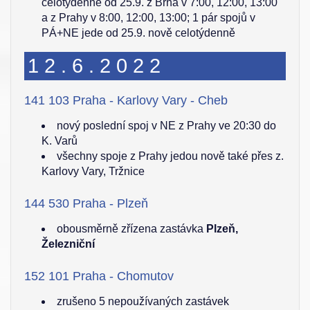
celotýdenně od 25.9. z Brna v 7:00, 12:00, 13:00
a z Prahy v 8:00, 12:00, 13:00; 1 pár spojů v
PÁ+NE jede od 25.9. nově celotýdenně
12.6.2022
141 103 Praha - Karlovy Vary - Cheb
nový poslední spoj v NE z Prahy ve 20:30 do
K. Varů
všechny spoje z Prahy jedou nově také přes z.
Karlovy Vary, Tržnice
144 530 Praha - Plzeň
obousměrně zřízena zastávka
Plzeň,
Železniční
152 101 Praha - Chomutov
zrušeno 5 nepoužívaných zastávek