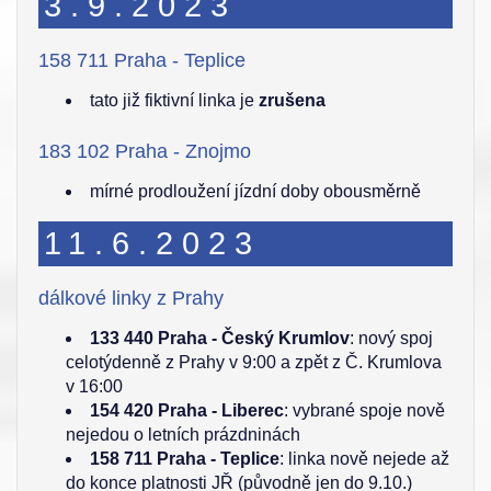
3.9.2023
158 711 Praha - Teplice
tato již fiktivní linka je
zrušena
183 102 Praha - Znojmo
mírné prodloužení jízdní doby obousměrně
11.6.2023
dálkové linky z Prahy
133 440 Praha - Český Krumlov
: nový spoj
celotýdenně z Prahy v 9:00 a zpět z Č. Krumlova
v 16:00
154 420 Praha - Liberec
: vybrané spoje nově
nejedou o letních prázdninách
158 711 Praha - Teplice
: linka nově nejede až
do konce platnosti JŘ (původně jen do 9.10.)