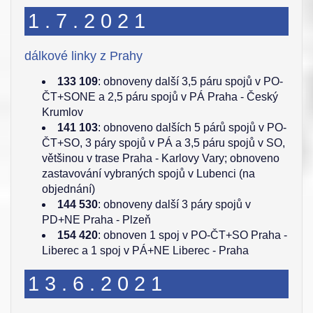
1.7.2021
dálkové linky z Prahy
133 109
: obnoveny další 3,5 páru spojů v PO-
ČT+SONE a 2,5 páru spojů v PÁ Praha - Český
Krumlov
141 103
: obnoveno dalších 5 párů spojů v PO-
ČT+SO, 3 páry spojů v PÁ a 3,5 páru spojů v SO,
většinou v trase Praha - Karlovy Vary; obnoveno
zastavování vybraných spojů v Lubenci (na
objednání)
144 530
: obnoveny další 3 páry spojů v
PD+NE Praha - Plzeň
154 420
: obnoven 1 spoj v PO-ČT+SO Praha -
Liberec a 1 spoj v PÁ+NE Liberec - Praha
13.6.2021