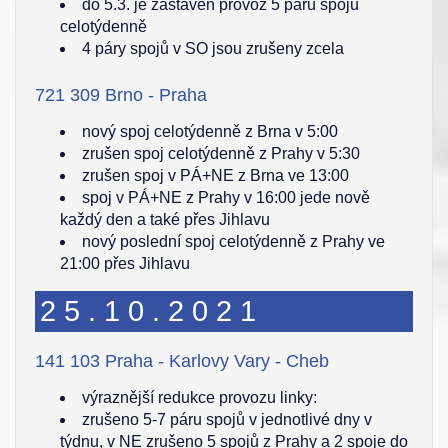
do 5.3. je zastaven provoz 5 párů spojů
celotýdenně
4 páry spojů v SO jsou zrušeny zcela
721 309 Brno - Praha
nový spoj celotýdenně z Brna v 5:00
zrušen spoj celotýdenně z Prahy v 5:30
zrušen spoj v PÁ+NE z Brna ve 13:00
spoj v PÁ+NE z Prahy v 16:00 jede nově
každý den a také přes Jihlavu
nový poslední spoj celotýdenně z Prahy ve
21:00 přes Jihlavu
25.10.2021
141 103 Praha - Karlovy Vary - Cheb
výraznější redukce provozu linky:
zrušeno 5-7 páru spojů v jednotlivé dny v
týdnu, v NE zrušeno 5 spojů z Prahy a 2 spoje do