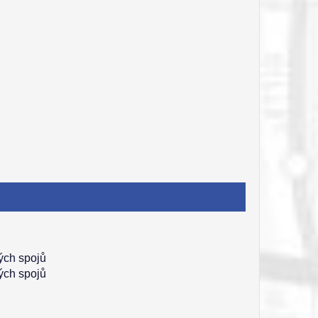
lých spojů
lých spojů