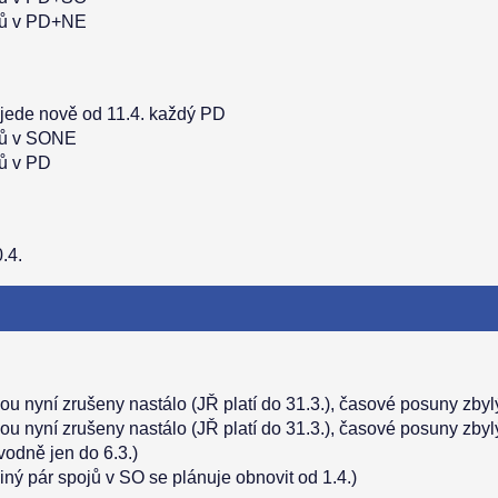
ojů v PD+NE
 jede nově od 11.4. každý PD
ojů v SONE
jů v PD
.4.
sou nyní zrušeny nastálo (JŘ platí do 31.3.), časové posuny zby
sou nyní zrušeny nastálo (JŘ platí do 31.3.), časové posuny zby
ůvodně jen do 6.3.)
diný pár spojů v SO se plánuje obnovit od 1.4.)