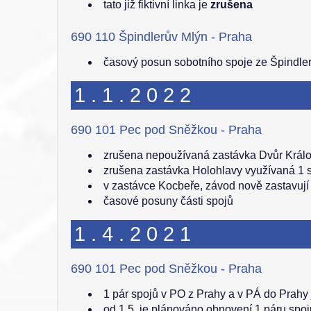
tato již fiktivní linka je
zrušena
690 110 Špindlerův Mlýn - Praha
časový posun sobotního spoje ze Špindle
1.1.2022
690 101 Pec pod Sněžkou - Praha
zrušena nepoužívaná zastávka Dvůr Králové
zrušena zastávka Holohlavy využívaná 1 
v zastávce Kocbeře, závod nově zastavují
časové posuny části spojů
1.4.2021
690 101 Pec pod Sněžkou - Praha
1 pár spojů v PO z Prahy a v PÁ do Prahy
od 1.5. je plánováno obnovení 1 páru sp