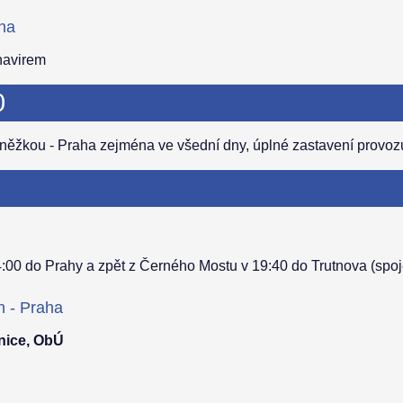
aha
navirem
0
něžkou - Praha zejména ve všední dny, úplné zastavení provozu
00 do Prahy a zpět z Černého Mostu v 19:40 do Trutnova (spoj
n - Praha
nice, ObÚ