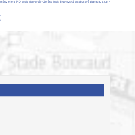
měny mimo PID podle dopravců
•
Změny linek Trutnovská autobusová doprava, s.r.o.
•
t
.