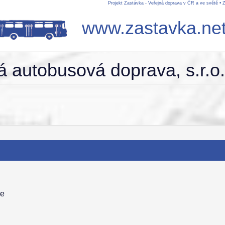
Projekt Zastávka - Veřejná doprava v ČR a ve světě
•
Z
www.zastavka.ne
 autobusová doprava, s.r.o
ce