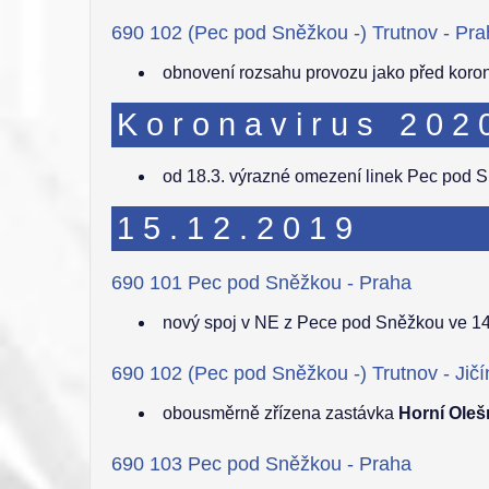
690 102 (Pec pod Sněžkou -) Trutnov - Pr
obnovení rozsahu provozu jako před koro
Koronavirus 202
od 18.3. výrazné omezení linek Pec pod S
15.12.2019
690 101 Pec pod Sněžkou - Praha
nový spoj v NE z Pece pod Sněžkou ve 14:
690 102 (Pec pod Sněžkou -) Trutnov - Jičí
obousměrně zřízena zastávka
Horní Oleš
690 103 Pec pod Sněžkou - Praha