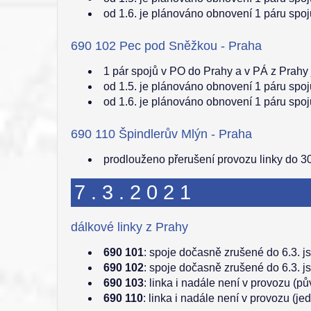
od 1.6. je plánováno obnovení 1 páru sp
690 102 Pec pod Sněžkou - Praha
1 pár spojů v PO do Prahy a v PÁ z Prahy
od 1.5. je plánováno obnovení 1 páru sp
od 1.6. je plánováno obnovení 1 páru spo
690 110 Špindlerův Mlýn - Praha
prodlouženo přerušení provozu linky do 30
7.3.2021
dálkové linky z Prahy
690 101
: spoje dočasně zrušené do 6.3. j
690 102
: spoje dočasně zrušené do 6.3. j
690 103
: linka i nadále není v provozu (p
690 110
: linka i nadále není v provozu (je