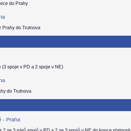
Pece do Prahy
aha
z Prahy do Trutnova
(3 spoje v PD a 2 spoje v NE)
aha
hy do Trutnova
é - Praha
 2 ze 3 párů spojů v PD a 2 ze 3 spojů v NE do konce platnosti