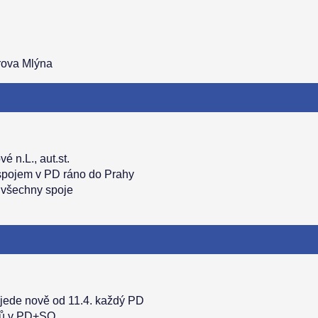
rova Mlýna
 n.L., aut.st.
spojem v PD ráno do Prahy
 všechny spoje
 jede nově od 11.4. každý PD
ojů v PD+SO