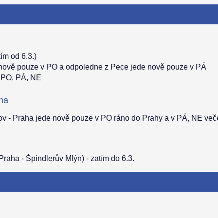
ím od 6.3.)
 nově pouze v PO a odpoledne z Pece jede nově pouze v PÁ
v PO, PÁ, NE
aha
nov - Praha jede nově pouze v PO ráno do Prahy a v PÁ, NE veče
Praha - Špindlerův Mlýn) - zatím do 6.3.