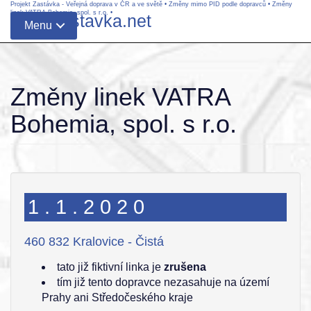
Projekt Zastávka - Veřejná doprava v ČR a ve světě
•
Změny mimo PID podle dopravců
•
Změny
linek VATRA Bohemia, spol. s r.o.
•
www.zastavka.net
Menu
Změny linek VATRA
Bohemia, spol. s r.o.
1.1.2020
460 832 Kralovice - Čistá
tato již fiktivní linka je
zrušena
tím již tento dopravce nezasahuje na území
Prahy ani Středočeského kraje