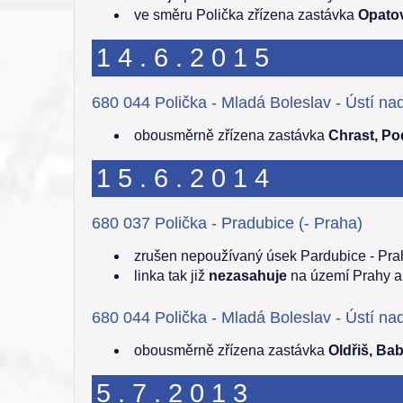
ve směru Polička zřízena zastávka
Opatov
14.6.2015
680 044 Polička - Mladá Boleslav - Ústí n
obousměrně zřízena zastávka
Chrast, Po
15.6.2014
680 037 Polička - Pradubice (- Praha)
zrušen nepoužívaný úsek Pardubice - Pra
linka tak již
nezasahuje
na území Prahy a
680 044 Polička - Mladá Boleslav - Ústí n
obousměrně zřízena zastávka
Oldřiš, Bab
5.7.2013