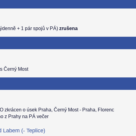
otýdenně + 1 pár spojů v PÁ)
zrušena
es Černý Most
SO zkrácen o úsek Praha, Černý Most - Praha, Florenc
no z Prahy na PÁ večer
d Labem (- Teplice)