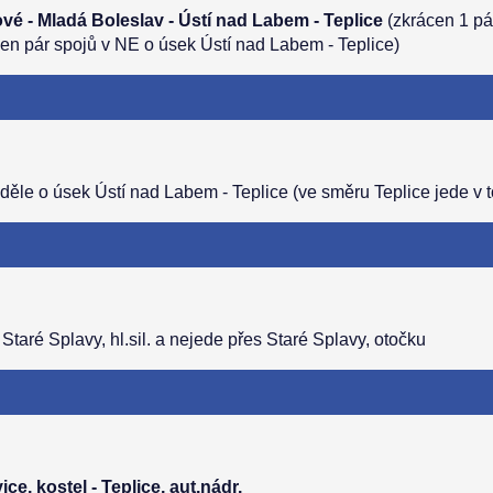
vé - Mladá Boleslav - Ústí nad Labem - Teplice
(zkrácen 1 pá
šen pár spojů v NE o úsek Ústí nad Labem - Teplice)
děle o úsek Ústí nad Labem - Teplice (ve směru Teplice jede v 
taré Splavy, hl.sil. a nejede přes Staré Splavy, otočku
ce, kostel - Teplice, aut.nádr.