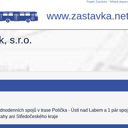
Projekt Zastávka - Veřejná doprav
www.zastavka.ne
, s.r.o.
dnodenních spojů v trase Polička - Ústí nad Labem a 1 pár spoj
rahy ani Středočeského kraje