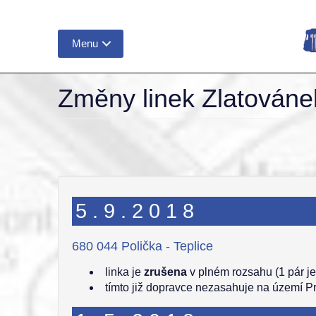
Menu
Změny linek Zlatovánek
5.9.2018
680 044 Polička - Teplice
linka je
zrušena
v plném rozsahu (1 pár je
tímto již dopravce nezasahuje na území P