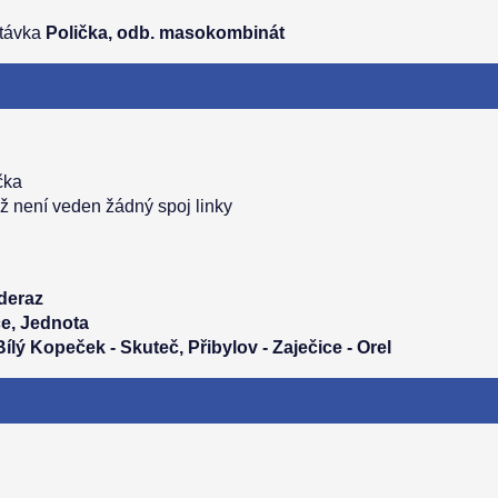
stávka
Polička, odb. masokombinát
čka
ž není veden žádný spoj linky
deraz
ice, Jednota
ílý Kopeček - Skuteč, Přibylov - Zaječice - Orel