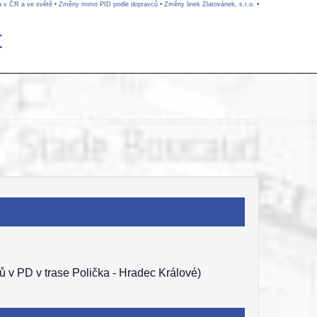
a v ČR a ve světě
•
Změny mimo PID podle dopravců
•
Změny linek Zlatovánek, s.r.o.
•
t
ů v PD v trase Polička - Hradec Králové)