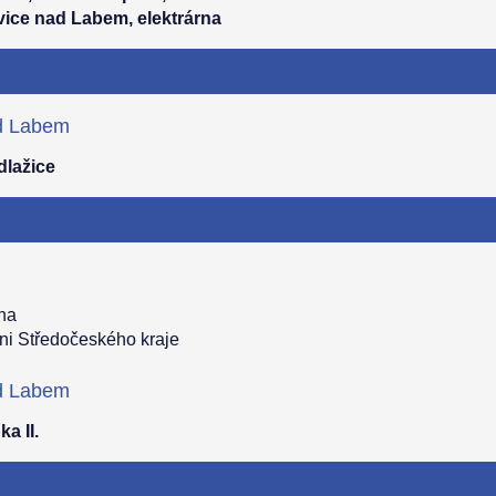
ice nad Labem, elektrárna
ad Labem
dlažice
ha
ni Středočeského kraje
ad Labem
ka II.