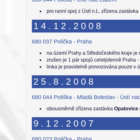
pro ranní spoj z Ústí n.L. zřízena zastávk
14.12.2008
680 037 Polička - Praha
na území Prahy a Středočeského kraje je
zrušen je 1 pár spojů celotýdenně Praha -
linka je pravidelně provozována pouze v 
25.8.2008
680 044 Poliška - Mladá Boleslav - Ústí n
obousměrně zřízena zastávka
Opatovice n
9.12.2007
680 023 Polička - Praha