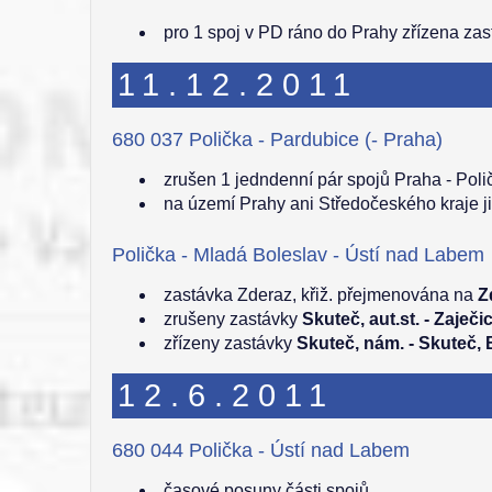
pro 1 spoj v PD ráno do Prahy zřízena za
11.12.2011
680 037 Polička - Pardubice (- Praha)
zrušen 1 jedndenní pár spojů Praha - Poli
na území Prahy ani Středočeského kraje ji
Polička - Mladá Boleslav - Ústí nad Labem
zastávka Zderaz, křiž. přejmenována na
Z
zrušeny zastávky
Skuteč, aut.st. - Zaječ
zřízeny zastávky
Skuteč, nám. - Skuteč, B
12.6.2011
680 044 Polička - Ústí nad Labem
časové posuny části spojů