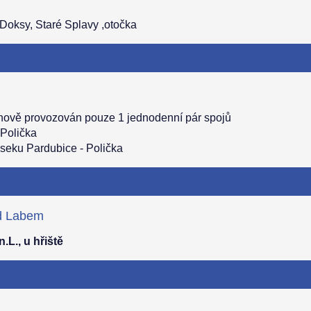
a Doksy, Staré Splavy ,otočka
 nově provozován pouze 1 jednodenní pár spojů
 Polička
úseku Pardubice - Polička
ad Labem
.L., u hřiště