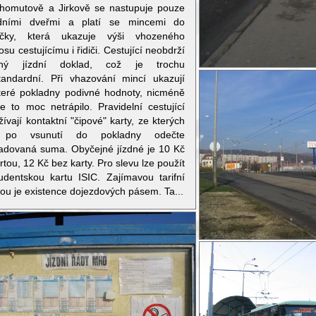
homutově a Jirkově se nastupuje pouze
dními dveřmi a platí se mincemi do
ičky, která ukazuje výši vhozeného
su cestujícímu i řidiči. Cestující neobdrží
ný jízdní doklad, což je trochu
tandardní. Při vhazování mincí ukazují
teré pokladny podivné hodnoty, nicméně
če to moc netrápilo. Pravidelní cestující
ívají kontaktní "čipové" karty, ze kterých
 po vsunutí do pokladny odečte
adovaná suma. Obyčejné jízdné je 10 Kč
rtou, 12 Kč bez karty. Pro slevu lze použít
tudentskou kartu ISIC. Zajímavou tarifní
vou je existence dojezdových pásem. Ta...