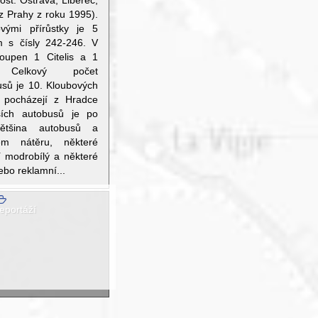
st. Ostrava, Liberec,
z Prahy z roku 1995).
ovými přírůstky je 5
m s čísly 242-246. V
oupen 1 Citelis a 1
Celkový počet
usů je 10. Kloubových
 pocházejí z Hradce
rších autobusů je po
Většina autobusů a
ém nátěru, některé
í modrobílý a některé
ebo reklamní...
eportáží