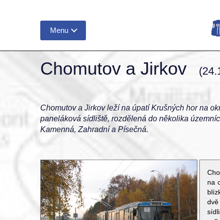
Menu
Chomutov a Jirkov
(24.
Chomutov a Jirkov leží na úpatí Krušných hor na okr
paneláková sídliště, rozdělená do několika územních
Kamenná, Zahradní a Písečná.
Cho
na 
blíz
dvě
síd