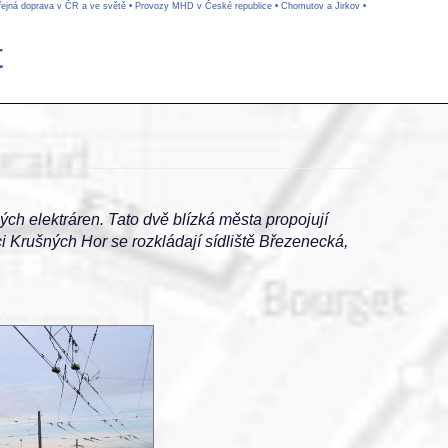
řejná doprava v ČR a ve světě
•
Provozy MHD v České republice
•
Chomutov a Jirkov
•
t
ých elektráren. Tato dvě blízká města propojují
i Krušných Hor se rozkládají sídliště Březenecká,