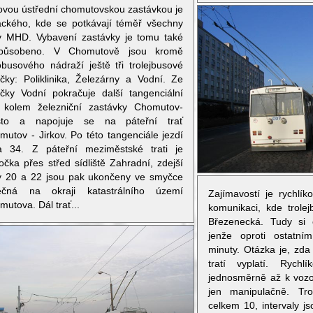
ovou ústřední chomutovskou zastávkou je
ackého, kde se potkávají téměř všechny
ky MHD. Vybavení zastávky je tomu také
způsobeno. V Chomutově jsou kromě
obusového nádraží ještě tři trolejbusové
čky: Poliklinika, Železárny a Vodní. Ze
čky Vodní pokračuje další tangenciální
ť kolem železniční zastávky Chomutov-
to a napojuje se na páteřní trať
mutov - Jirkov. Po této tangenciále jezdí
ka 34. Z páteřní meziměstské trati je
očka přes střed sídliště Zahradní, zdejší
ky 20 a 22 jsou pak ukončeny ve smyčce
ečná na okraji katastrálního území
Zajímavostí je rychlík
utova. Dál trať...
komunikaci, kde trolejb
Březenecká. Tudy si c
jenže oproti ostatn
minuty. Otázka je, zda
tratí vyplatí. Rychl
jednosměrně až k vozo
jen manipulačně. Tro
celkem 10, intervaly j