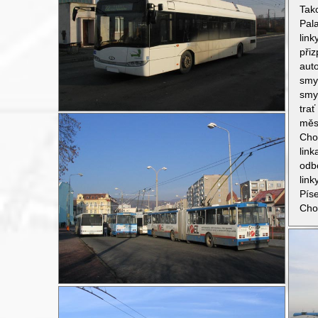
Tak
Pal
lin
při
aut
smy
smy
tra
měs
Cho
lin
odb
lin
Pís
Chom