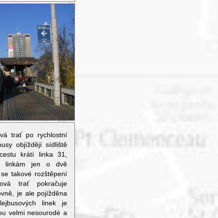
ová trať po rychlostní
usy objíždějí sídliště
estu krátí linka 31,
ím linkám jen o dvě
 se takové rozštěpení
íková trať pokračuje
vně, je ale pojížděna
lejbusových linek je
sou velmi nesourodé a