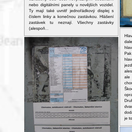
nebo digitálními panely u novějších vozidel.
Ty mají také uvnitř jednořádkový displej s
číslem linky a konečnou zastávkou. Hlášení
zastávek tu neznají. Všechny zastávky
(alespoň...
Hla
dal
hla
Pak 
hla
jezd
ales
ale
cho
Škod
opr
Dr
dva
dod
je t