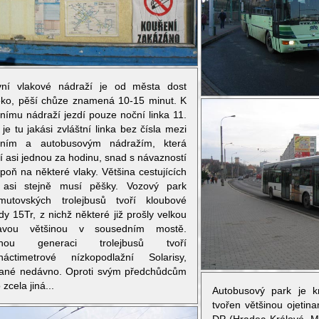
vní vlakové nádraží je od města dost
eko, pěší chůze znamená 10-15 minut. K
vnímu nádraží jezdí pouze noční linka 11.
je tu jakási zvláštní linka bez čísla mezi
vním a autobusovým nádražím, která
í asi jednou za hodinu, snad s návazností
poň na některé vlaky. Většina cestujících
 asi stejně musí pěšky. Vozový park
mutovských trolejbusů tvoří kloubové
y 15Tr, z nichž některé již prošly velkou
avou většinou v sousedním mostě.
uhou generaci trolejbusů tvoří
náctimetrové nízkopodlažní Solarisy,
ané nedávno. Oproti svým předchůdcům
o zcela jiná...
Autobusový park je k
tvořen většinou ojetin