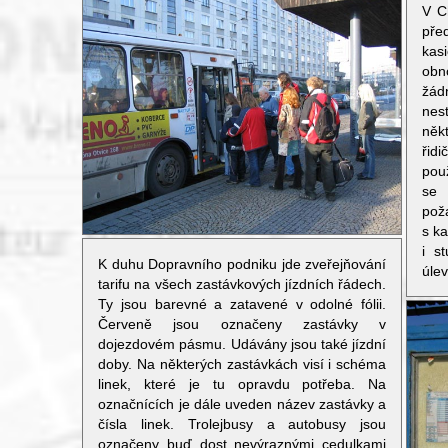
V C
pře
kas
obno
žád
nes
něk
řidi
použ
se
pož
s ka
i s
K duhu Dopravního podniku jde zveřejňování
úle
tarifu na všech zastávkových jízdních řádech.
Ty jsou barevné a zatavené v odolné fólii.
Červeně jsou označeny zastávky v
dojezdovém pásmu. Udávány jsou také jízdní
doby. Na některých zastávkách visí i schéma
linek, které je tu opravdu potřeba. Na
označnících je dále uveden název zastávky a
čísla linek. Trolejbusy a autobusy jsou
označeny buď dost nevýraznými cedulkami