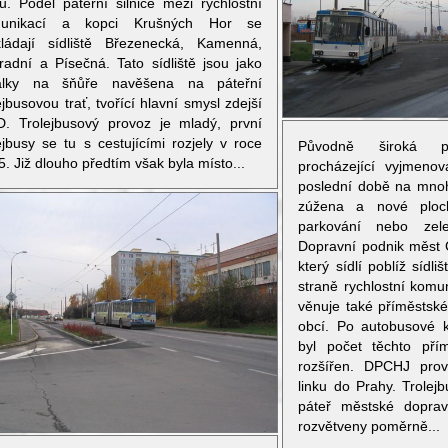
ků. Podél páteřní silnice mezi rychlostní
unikací a kopci Krušných Hor se
kládají sídliště Březenecká, Kamenná,
radní a Písečná. Tato sídliště jsou jako
álky na šňůře navěšena na páteřní
ejbusovou trať, tvořící hlavní smysl zdejší
. Trolejbusový provoz je mladý, první
ejbusy se tu s cestujícími rozjely v roce
Původně široká pá
. Již dlouho předtím však byla místo...
procházející vyjmenov
poslední době na mnoh
zúžena a nové ploch
parkování nebo zel
Dopravní podnik měst 
který sídlí poblíž sídl
straně rychlostní kom
věnuje také příměstsk
obcí. Po autobusové k
byl počet těchto přím
rozšířen. DPCHJ prov
linku do Prahy. Trolej
páteř městské doprav
rozvětveny poměrně...