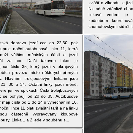
zvlášť o víkendu je jíz
Nicméně zdánlivě chaot
linkové vedení je 
způsobem koordinová
chomutovskými sídlišti t
tská doprava jezdí cca do 22:30, pak
tupuje noční autobusová linka 11, která
louží většinu městských částí a jezdí
krát za noc. Další takovou linkou je
lejbus číslo 35, který jezdí v okrajových
obích provozu místo některých přímých
ek. Hlavními trolejbusovými linkami jsou
 21, 30 a 34. Ostatní linky jezdí méně,
eré jen ve špičkách. Čísla trolejbusových
ek se pohybují od 20 do 35. Autobusové
ky mají čísla od 1 do 14 s vynecháním 10.
oční lince 11 platí zvláštní tarif a na linku
sou částečně vypravovány kloubové
busy. Linka 1 a 2 jede v souběhu s...