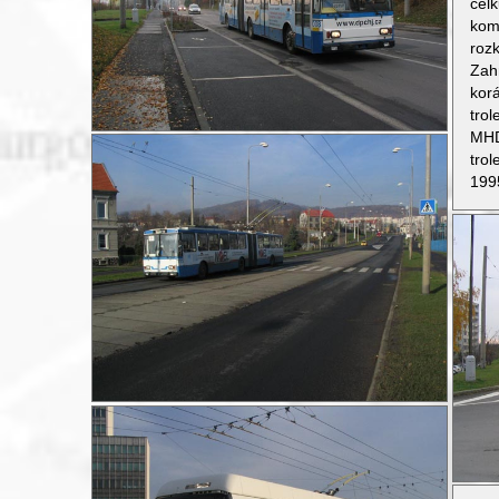
cel
kom
roz
Zah
kor
trol
MHD
trol
1995