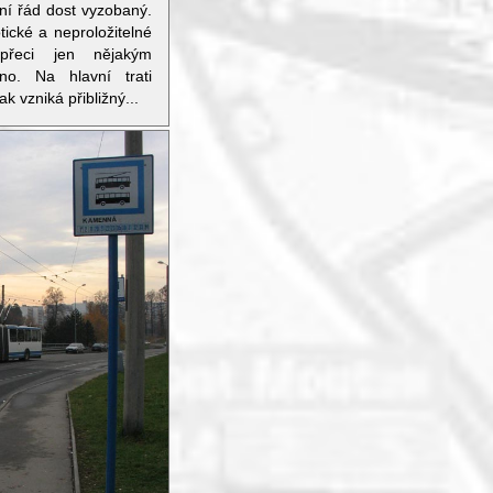
dní řád dost vyzobaný.
ické a neproložitelné
přeci jen nějakým
no. Na hlavní trati
ak vzniká přibližný...