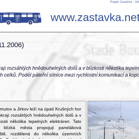
Projekt Zastávka - Ve
www.zastavka.ne
11.2006)
aji rozsáhlých hnědouhelných dolů a v blízkosti několika tepeln
 celků. Podél páteřní silnice mezi rychlostní komunikací a kopc
mutov a Jirkov leží na úpatí Krušných hor
okraji rozsáhlých hnědouhelných dolů a v
kosti několika tepelných elektráren. Tato
 blízká města propojují paneláková
liště, rozdělená do několika územních