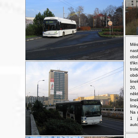
Měs
nas
obs
tři
tro
obd
lin
20,
někt
lin
lin
Na n
1 j
auto