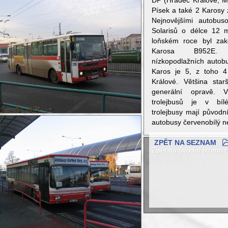
DP (Hradec Králové, Mo
Písek a také 2 Karosy 
Nejnovějšími autobus
Solarisů o délce 12 
loňském roce byl zak
Karosa B952E. 
nízkopodlažních autob
Karos je 5, z toho 4
Králové. Většina sta
generální opravě. 
trolejbusů je v bíl
trolejbusy mají původn
autobusy červenobílý n
ZPĚT NA SEZNAM
Zpět na úvodní stranu r