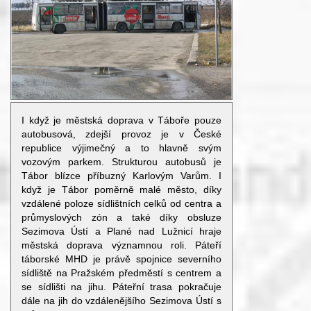
I když je městská doprava v Táboře pouze
autobusová, zdejší provoz je v České
republice výjimečný a to hlavně svým
vozovým parkem. Strukturou autobusů je
Tábor blízce příbuzný Karlovým Varům. I
když je Tábor poměrně malé město, díky
vzdálené poloze sídlištních celků od centra a
průmyslových zón a také díky obsluze
Sezimova Ústí a Plané nad Lužnicí hraje
městská doprava významnou roli. Páteří
táborské MHD je právě spojnice severního
sídliště na Pražském předměstí s centrem a
se sídlišti na jihu. Páteřní trasa pokračuje
dále na jih do vzdálenějšího Sezimova Ústí s