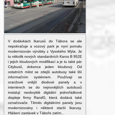
V dodávkách Ikarusů do Tábora se ale
nepokračuje a vozový park je nyní pomalu
modernizován výrobky z Vysokého Mýta. Je
tu několik nových standardních Karos B 952E
i jejich kloubových modifikací a je tu také pár
Citybusů, dokonce jeden kloubový. Od
ostatních měst se zdejší autobusy také liší
informačním systémem. Používají se
oranžové vnější diodové panely a v
interiérech se do nejnovějších autobusů
instalují neobvyklé digitální jednořádkové
displeje firmy RandG, která dodává také
označovače. Těmito digitálními panely jsou
modernizovány i některé starší Ikarusy.
Hlášení zastávek v Táboře zatím...