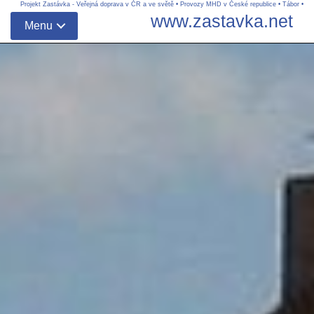
Projekt Zastávka - Veřejná doprava v ČR a ve světě
•
Provozy MHD v České republice
•
Tábor
•
www.zastavka.net
Menu