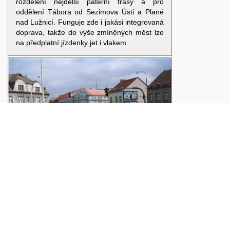
rozdělení nejdelší páteřní trasy a pro
oddělení Tábora od Sezimova Ústí a Plané
nad Lužnicí. Funguje zde i jakási integrovaná
doprava, takže do výše zmíněných měst lze
na předplatní jízdenky jet i vlakem.
Mezizastávkové vzdálenosti jsou v Táboře
velké a určitě by neškodilo síť zastávek
trochu zahustit. Například obsluha
rozrůstající se komerční zóny mezi Táborem