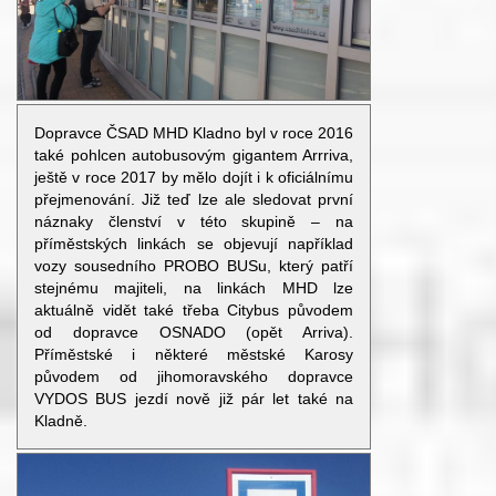
Dopravce ČSAD MHD Kladno byl v roce 2016
také pohlcen autobusovým gigantem Arrriva,
ještě v roce 2017 by mělo dojít i k oficiálnímu
přejmenování. Již teď lze ale sledovat první
náznaky členství v této skupině – na
příměstských linkách se objevují například
vozy sousedního PROBO BUSu, který patří
stejnému majiteli, na linkách MHD lze
aktuálně vidět také třeba Citybus původem
od dopravce OSNADO (opět Arriva).
Příměstské i některé městské Karosy
původem od jihomoravského dopravce
VYDOS BUS jezdí nově již pár let také na
Kladně.