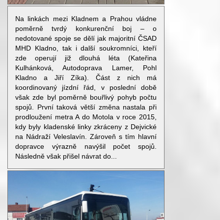
Na linkách mezi Kladnem a Prahou vládne
poměrně tvrdý konkurenční boj – o
nedotované spoje se dělí jak majoritní ČSAD
MHD Kladno, tak i další soukromníci, kteří
zde operují již dlouhá léta (Kateřina
Kulhánková, Autodoprava Lamer, Pohl
Kladno a Jiří Zíka). Část z nich má
koordinovaný jízdní řád, v poslední době
však zde byl poměrně bouřlivý pohyb počtu
spojů. První taková větší změna nastala při
prodloužení metra A do Motola v roce 2015,
kdy byly kladenské linky zkráceny z Dejvické
na Nádraží Veleslavín. Zároveň s tím hlavní
dopravce výrazně navýšil počet spojů.
Následně však přišel návrat do...