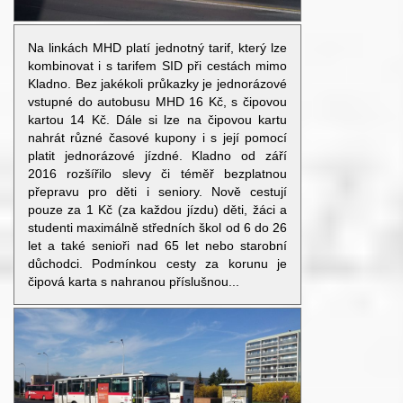
Na linkách MHD platí jednotný tarif, který lze
kombinovat i s tarifem SID při cestách mimo
Kladno. Bez jakékoli průkazky je jednorázové
vstupné do autobusu MHD 16 Kč, s čipovou
kartou 14 Kč. Dále si lze na čipovou kartu
nahrát různé časové kupony i s její pomocí
platit jednorázové jízdné. Kladno od září
2016 rozšířilo slevy či téměř bezplatnou
přepravu pro děti i seniory. Nově cestují
pouze za 1 Kč (za každou jízdu) děti, žáci a
studenti maximálně středních škol od 6 do 26
let a také senioři nad 65 let nebo starobní
důchodci. Podmínkou cesty za korunu je
čipová karta s nahranou příslušnou...