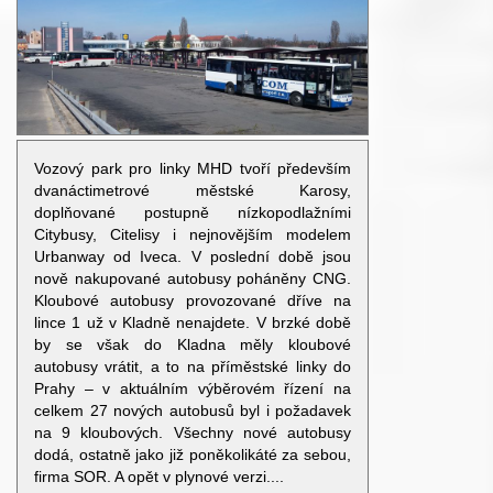
Vozový park pro linky MHD tvoří především
dvanáctimetrové městské Karosy,
doplňované postupně nízkopodlažními
Citybusy, Citelisy i nejnovějším modelem
Urbanway od Iveca. V poslední době jsou
nově nakupované autobusy poháněny CNG.
Kloubové autobusy provozované dříve na
lince 1 už v Kladně nenajdete. V brzké době
by se však do Kladna měly kloubové
autobusy vrátit, a to na příměstské linky do
Prahy – v aktuálním výběrovém řízení na
celkem 27 nových autobusů byl i požadavek
na 9 kloubových. Všechny nové autobusy
dodá, ostatně jako již poněkolikáté za sebou,
firma SOR. A opět v plynové verzi....