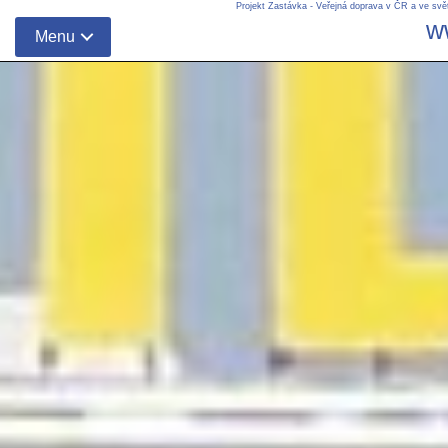
Projekt Zastávka - Veřejná doprava v ČR a ve svě
w
Menu