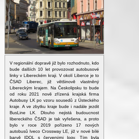
V regionální dopravě již bylo rozhodnuto, kdo
bude dalších 10 let provozovat autobusové
linky v Libereckém kraji. V okolí Liberce je to
ČSAD Liberec, již většinově vlastněný
Libereckým krajem. Na Českolipsku to bude
od roku 2021 nově zřízená krajská firma
Autobusy LK po vzoru sousedů z Ústeckého
kraje. A ve zbytku kraje bude i nadále jezdit
BusLine LK. Dlouho nejistá budoucnost
libereckého ČSAD je tak vyřešena, a proto
bylo v roce 2019 pořízeno 17 nových
autobusů Iveco Crossway LE, již v nové bílé
barvě IDOL s červenými logy. Tím byla