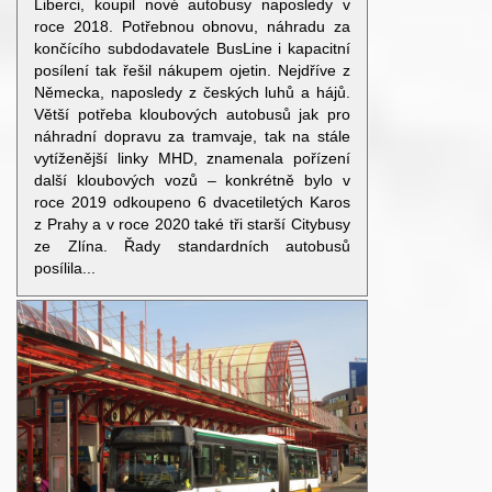
Liberci, koupil nové autobusy naposledy v
roce 2018. Potřebnou obnovu, náhradu za
končícího subdodavatele BusLine i kapacitní
posílení tak řešil nákupem ojetin. Nejdříve z
Německa, naposledy z českých luhů a hájů.
Větší potřeba kloubových autobusů jak pro
náhradní dopravu za tramvaje, tak na stále
vytíženější linky MHD, znamenala pořízení
další kloubových vozů – konkrétně bylo v
roce 2019 odkoupeno 6 dvacetiletých Karos
z Prahy a v roce 2020 také tři starší Citybusy
ze Zlína. Řady standardních autobusů
posílila...