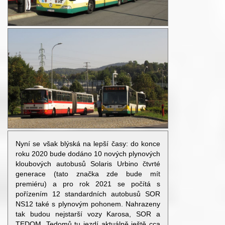
Nyní se však blýská na lepší časy: do konce
roku 2020 bude dodáno 10 nových plynových
kloubových autobusů Solaris Urbino čtvrté
generace (tato značka zde bude mít
premiéru) a pro rok 2021 se počítá s
pořízením 12 standardních autobusů SOR
NS12 také s plynovým pohonem. Nahrazeny
tak budou nejstarší vozy Karosa, SOR a
TEDOM. Tedomů tu jezdí aktuálně ještě cca