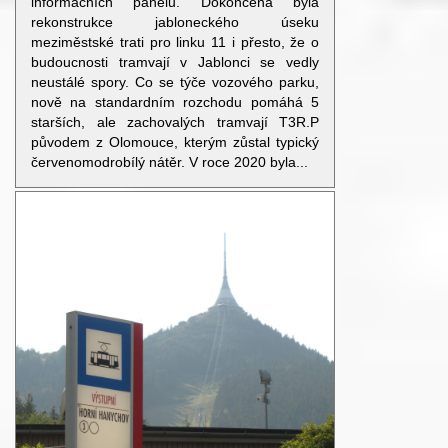
informačních panelů. Dokončena byla
rekonstrukce jabloneckého úseku
meziměstské trati pro linku 11 i přesto, že o
budoucnosti tramvají v Jablonci se vedly
neustálé spory. Co se týče vozového parku,
nově na standardním rozchodu pomáhá 5
starších, ale zachovalých tramvají T3R.P
původem z Olomouce, kterým zůstal typický
červenomodrobílý nátěr. V roce 2020 byla...