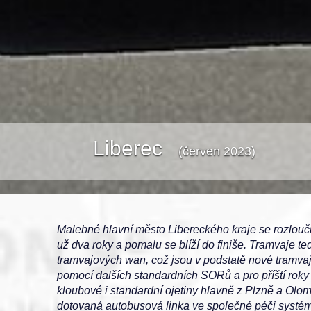
Liberec
(červen 2023)
Malebné hlavní město Libereckého kraje se rozloučil
už dva roky a pomalu se blíží do finiše. Tramvaje 
tramvajových wan, což jsou v podstatě nové tramvaj
pomocí dalších standardních SORů a pro příští roky
kloubové i standardní ojetiny hlavně z Plzně a Ol
dotovaná autobusová linka ve společné péči systém