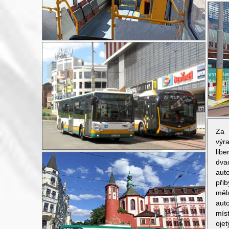
Za 
výr
lib
dva
aut
přib
měl
aut
mís
oje