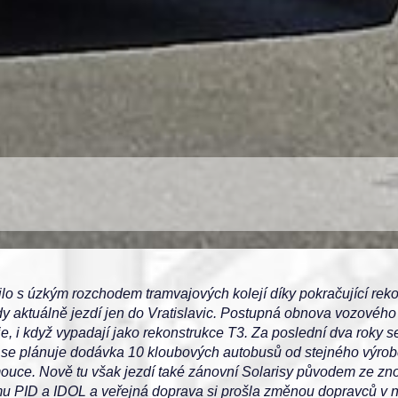
o s úzkým rozchodem tramvajových kolejí díky pokračující rekon
tedy aktuálně jezdí jen do Vratislavic. Postupná obnova vozové
e, i když vypadají jako rekonstrukce T3. Za poslední dva roky 
 se plánuje dodávka 10 kloubových autobusů od stejného výrobce.
omouce. Nově tu však jezdí také zánovní Solarisy původem ze z
u PID a IDOL a veřejná doprava si prošla změnou dopravců v ně