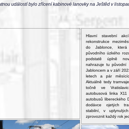
tnou událostí bylo zřícení kabinové lanovky na Ještěd v listopa
Hlavní stavební akc
rekonstrukce meziměst
do Jablonce, kter
původního úzkého roz
podstatě úplně nov
nahrazuje tu původní 
Jabloncem a v září 202
letech a pár měsící
Aktuálně tedy tramvaj
točně ve Vratislavi
autobusová linka X11
autobusů libereckého 
dodávce ojetých tr
stabilní, v uplynulýc
zprovoznit každý rok je