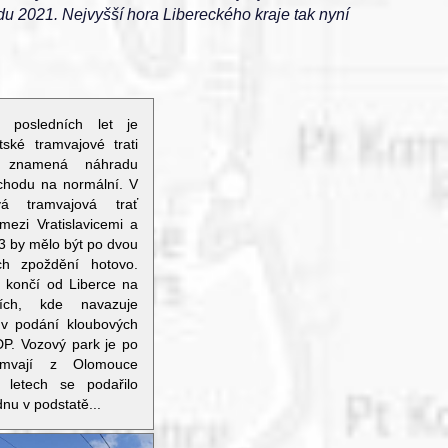
du 2021. Nejvyšší hora Libereckého kraje tak nyní
í posledních let je
ské tramvajové trati
á znamená náhradu
chodu na normální. V
á tramvajová trať
mezi Vratislavicemi a
3 by mělo být po dvou
ch zpoždění hotovo.
e končí od Liberce na
cích, kde navazuje
 v podání kloubových
DP. Vozový park je po
amvají z Olomouce
h letech se podařilo
dnu v podstatě...