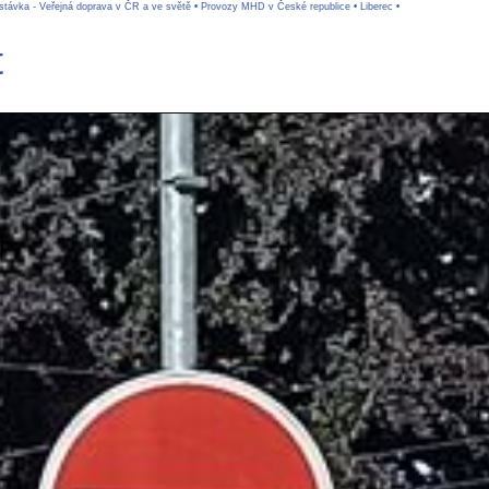
stávka - Veřejná doprava v ČR a ve světě
•
Provozy MHD v České republice
•
Liberec
•
t