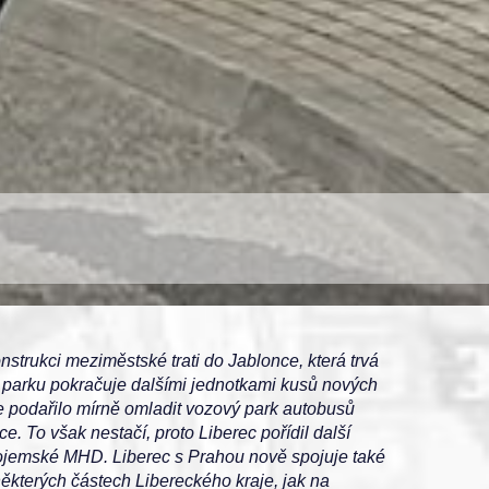
strukci meziměstské trati do Jablonce, která trvá
ho parku pokračuje dalšími jednotkami kusů nových
se podařilo mírně omladit vozový park autobusů
 To však nestačí, proto Liberec pořídil další
nojemské MHD. Liberec s Prahou nově spojuje také
kterých částech Libereckého kraje, jak na