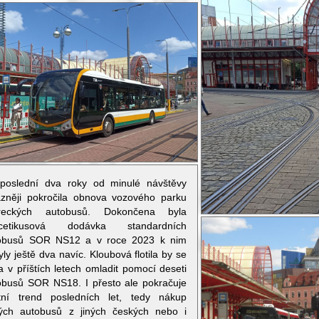
poslední dva roky od minulé návštěvy
azněji pokročila obnova vozového parku
ereckých autobusů. Dokončena byla
cetikusová dodávka standardních
obusů SOR NS12 a v roce 2023 k nim
yly ještě dva navíc. Kloubová flotila by se
a v příštích letech omladit pomocí deseti
obusů SOR NS18. I přesto ale pokračuje
tní trend posledních let, tedy nákup
tých autobusů z jiných českých nebo i